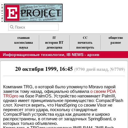
главная
IT
CC
общество
космос/авиа
история ВТ
почитать
разное
наука
демосцена
посмотреть
Информационные технологии
,
IB NEWS - архив
20 октября 1999, 16:45
(9790 дней назад, №7709)
Компания TRG, о которой было упомянуто Mbravo парой
заметок тому назад, официально объявила
о своем PDA
TRGpro
на базе PalmOS. Устройство напоминает PalmIII,
однако имеет принципиальное преимущество: CompactFlash
слот. Хочется верить, что HandSpring со своим Visor не
перенесет этого удара, поскольку стандартные
CompactFlash устройства куда как дешевле и широко
распространены, в отличие от загадочных SpringBoard, о
которых только объявлено.
Кроме того, в TRGpro установлено 8MB RAM, 2MB flash,