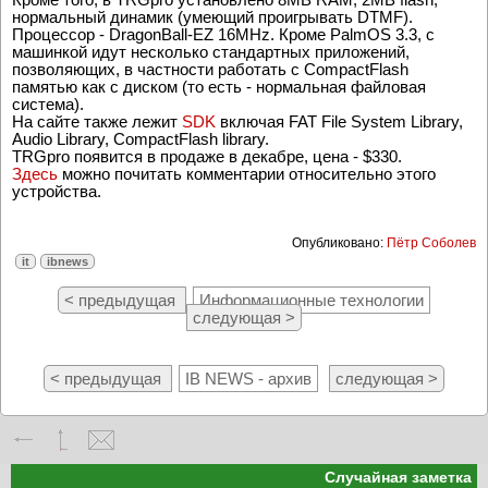
нормальный динамик (умеющий проигрывать DTMF).
Процессор - DragonBall-EZ 16MHz. Кроме PalmOS 3.3, с
машинкой идут несколько стандартных приложений,
позволяющих, в частности работать с CompactFlash
памятью как с диском (то есть - нормальная файловая
система).
На сайте также лежит
SDK
включая FAT File System Library,
Audio Library, CompactFlash library.
TRGpro появится в продаже в декабре, цена - $330.
Здесь
можно почитать комментарии относительно этого
устройства.
Опубликовано:
Пётр Соболев
it
ibnews
< предыдущая
Информационные технологии
следующая >
< предыдущая
IB NEWS - архив
следующая >
Случайная заметка