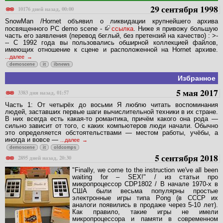
29 сентября 1998
10176 дней назад, 00:00
SnowMan /Hornet объявил о ликвидации крупнейшего архива
посвященного PC demo scene -
ссылка
. Ниже я привожу большую
часть его заявления (перевод беглый, без претензий на качество) : >-
-- С 1992 года вы пользовались обшиpной коллекцией файлов,
имеющих отношение к сцене и pасположенной на Hornet аpхиве.
...далее
demoscene
it
ibnews
Избранное
5 мая 2017
3383 дня назад, 01:57
Часть 1: От четырёх до восьми Я люблю читать воспоминания
людей, заставших первые шаги вычислительной техники в их стране.
В них всегда есть какая-то романтика, причём какого она рода —
сильно зависит от того, с каких компьютеров люди начали. Обычно
это определяется обстоятельствами — местом работы, учёбы, а
иногда и вовсе —
...далее
demoscene
it
oldcomps
5 сентября 2018
2895 дней назад, 20:30
"Finally, we come to the instruction we've all been
waiting for – SEX!" / из статьи про
микропроцессор CDP1802 / В начале 1970-х в
США были весьма популярны простые
электронные игры типа Pong (в СССР их
аналоги появились в продаже через 5-10 лет).
Как правило, такие игры не имели
микропроцессора и памяти в современном