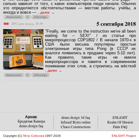
сильно зависит от того, с каких компьютеров люди начали. Обычно
это определяется обстоятельствами — местом работы, учёбы, а
иногда и вовсе —
...далее
demoscene
it
oldcomps
5 сентября 2018
2892 дня назад, 20:30
"Finally, we come to the instruction we've all been
waiting for – SEX!" / из статьи про
микропроцессор CDP1802 / В начале 1970-х в
США были весьма популярны простые
электронные игры типа Pong (в СССР их
аналоги появились в продаже через 5-10 лет).
Как правило, такие игры не имели
микропроцессора и памяти в современном
понимании этих слов, а строились на жёсткой
...далее
demoscene
it
oldcomps
Архив
:
demo.design 3d faq
ENLiGHT
Бродячая Камера
Infused Bytes online
Realm Of Illusion
demo.design faq
Chaos Constructions
Palm FAQ
Copyright (C)
Пётр Соболев
1997-2026
ENLiGHT Project