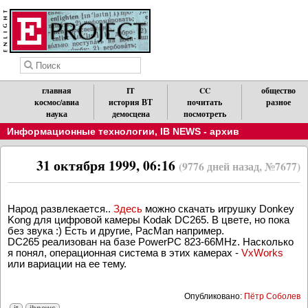
главная
IT
CC
общество
космос/авиа
история ВТ
почитать
разное
наука
демосцена
посмотреть
Информационные технологии
,
IB NEWS - архив
31 октября 1999, 06:16
(9776 дней назад, №7677)
Народ развлекается..
Здесь
можно скачать игрушку Donkey
Kong для цифровой камеры Kodak DC265. В цвете, но пока
без звука :) Есть и другие, PacMan например.
DC265 реализован на базе PowerPC 823-66MHz. Насколько
я понял, операционная система в этих камерах -
VxWorks
или вариации на ее тему.
Опубликовано:
Пётр Соболев
it
ibnews