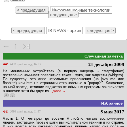
< предыдущая
Информационные технологии
следующая >
< предыдущая
IB NEWS - архив
следующая >
Случайная заметка
21 декабря 2008
6437 дней назад, 16:03
На мобильных устройствах (в первую очередь - смартфонах)
постепенно начинает появляться такая штука, как виджеты (widgets).
По существу, это либо небольшие приложения (на java me или
flashlite) или html+js странички открываемые в "popup'e". Ключевое,
на мой взгляд, отличие виджетов от обычных программ заключается
в наличии хотя бы двух из
...далее
it
lj
Избранное
5 мая 2017
3380 дней назад, 01:57
Часть 1: От четырёх до восьми Я люблю читать воспоминания
людей, заставших первые шаги вычислительной техники в их стране.
В них всегда есть какая-то романтика, причём какого она рода —