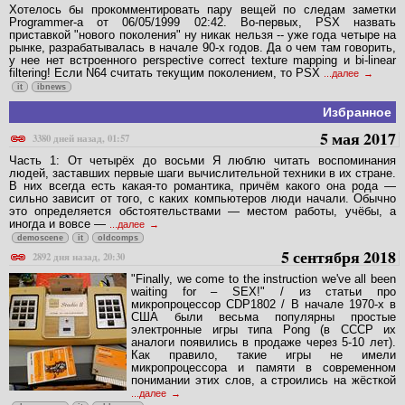
Хотелось бы прокомментировать пару вещей по следам заметки
Programmer-а от 06/05/1999 02:42. Во-первых, PSX назвать
приставкой "нового поколения" ну никак нельзя -- уже года четыре на
рынке, разрабатывалась в начале 90-х годов. Да о чем там говорить,
у нее нет встроенного perspective correct texture mapping и bi-linear
filtering! Если N64 считать текущим поколением, то PSX
...далее
it
ibnews
Избранное
5 мая 2017
3380 дней назад, 01:57
Часть 1: От четырёх до восьми Я люблю читать воспоминания
людей, заставших первые шаги вычислительной техники в их стране.
В них всегда есть какая-то романтика, причём какого она рода —
сильно зависит от того, с каких компьютеров люди начали. Обычно
это определяется обстоятельствами — местом работы, учёбы, а
иногда и вовсе —
...далее
demoscene
it
oldcomps
5 сентября 2018
2892 дня назад, 20:30
"Finally, we come to the instruction we've all been
waiting for – SEX!" / из статьи про
микропроцессор CDP1802 / В начале 1970-х в
США были весьма популярны простые
электронные игры типа Pong (в СССР их
аналоги появились в продаже через 5-10 лет).
Как правило, такие игры не имели
микропроцессора и памяти в современном
понимании этих слов, а строились на жёсткой
...далее