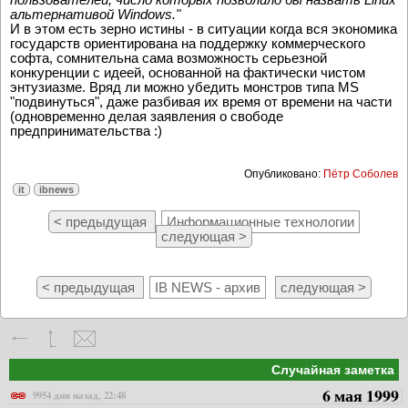
альтернативой Windows."
И в этом есть зерно истины - в ситуации когда вся экономика
государств ориентирована на поддержку коммерческого
софта, сомнительна сама возможность серьезной
конкуренции с идеей, основанной на фактически чистом
энтузиазме. Вряд ли можно убедить монстров типа MS
"подвинуться", даже разбивая их время от времени на части
(одновременно делая заявления о свободе
предпринимательства :)
Опубликовано:
Пётр Соболев
it
ibnews
< предыдущая
Информационные технологии
следующая >
< предыдущая
IB NEWS - архив
следующая >
Случайная заметка
6 мая 1999
9954 дня назад, 22:48