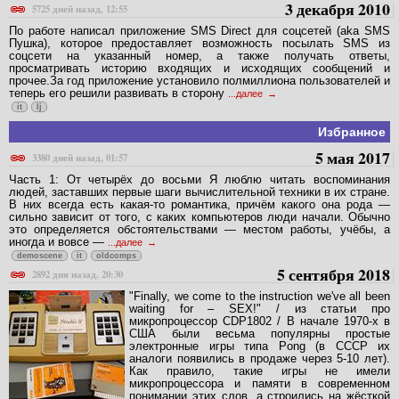
3 декабря 2010
5725 дней назад, 12:55
По работе написал приложение SMS Direct для соцсетей (aka SMS
Пушка), которое предоставляет возможность посылать SMS из
соцсети на указанный номер, а также получать ответы,
просматривать историю входящих и исходящих сообщений и
прочее.За год приложение установило полмиллиона пользователей и
теперь его решили развивать в сторону
...далее
it
lj
Избранное
5 мая 2017
3380 дней назад, 01:57
Часть 1: От четырёх до восьми Я люблю читать воспоминания
людей, заставших первые шаги вычислительной техники в их стране.
В них всегда есть какая-то романтика, причём какого она рода —
сильно зависит от того, с каких компьютеров люди начали. Обычно
это определяется обстоятельствами — местом работы, учёбы, а
иногда и вовсе —
...далее
demoscene
it
oldcomps
5 сентября 2018
2892 дня назад, 20:30
"Finally, we come to the instruction we've all been
waiting for – SEX!" / из статьи про
микропроцессор CDP1802 / В начале 1970-х в
США были весьма популярны простые
электронные игры типа Pong (в СССР их
аналоги появились в продаже через 5-10 лет).
Как правило, такие игры не имели
микропроцессора и памяти в современном
понимании этих слов, а строились на жёсткой