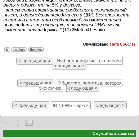
вверх у одного, то на 5% у другого..
..затем снова сворачивание сообщения в криптованный
пакет, и дальнейшая передача его в ЦИК. Вся сложность
состояла в том, что необходимо было моментально
производить эту операцию, т.к. админы ЦИКа могли
заметить эту задержку.."
(10x2Meteo&Leshiy)
Опубликовано:
Пётр Соболев
it
society
ibnews
< предыдущая
Информационные технологии
следующая >
< предыдущая
Общество, политика, история,
экономика
следующая >
< предыдущая
IB NEWS - архив
следующая >
Случайная заметка