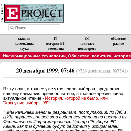
главная
IT
CC
общество
космос/авиа
история ВТ
почитать
разное
наука
демосцена
посмотреть
Информационные технологии
,
Общество, политика, история
20 декабря 1999, 07:46
(9726 дней назад, №7541)
В эту ночь, а точнее уже утро после выборов, предлагаю
вашему вниманию прелюбопытное, а главное чрезвычайно
актуальное чтение -
История, которой не было, или
"Хакнутые выборы'99":
"..Мы начинаем менять результат, поступающий по ГАС в
ЦИК, параллельно всё это видит вся страна по инету и из
Федерального Информационного Центра "Выборы-99".
Какие, как ты думаешь будут действия у избирателей,
когда они включат ящик, а там рейтинг скачет то на 5%