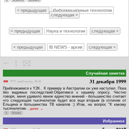
< предыдущая
Информационные технологии
следующая >
< предыдущая
Наука и технологии
следующая >
< предыдущая
IB NEWS - архив
следующая >
Случайная заметка
31 декабря 1999
9717 дней назад, 18:41
Приближаемся к Y2K.. К примеру в Австралии он уже наступил. Пока
без видимых последствий.Обратимся к нашему опросу. Честно
говоря, меня удивило явное единство мнений - большинство считает
что следующее тысячелетие будет все еще вторым (в отличие от
Ельцина и большинства ТВ каналов :) Итак, на вопрос "К какому
тысячелетию
...далее
it
ibnews
Избранное