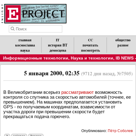
главная
IT
CC
общество
космос/авиа
история ВТ
почитать
разное
наука
демосцена
посмотреть
Информационные технологии
,
Наука и технологии
,
IB NEWS 
5 января 2000, 02:35
(9712 дня назад, №7505)
В Великобритании всерьез
рассматривают
возможность
контроля со спутника за скоростью автомобилей (точнее, ее
превышением). На машинах предполагается установить
GPS - по получаемым координатам, взависимости от
участка дороги при превышении скорости будет
прекращаться подача горючего.
Опубликовано:
Пётр Соболев
it
science
ibnews