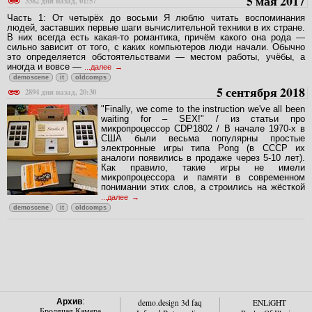
5 мая 2017
3382 дня назад, 01:57
Часть 1: От четырёх до восьми Я люблю читать воспоминания
людей, заставших первые шаги вычислительной техники в их стране.
В них всегда есть какая-то романтика, причём какого она рода —
сильно зависит от того, с каких компьютеров люди начали. Обычно
это определяется обстоятельствами — местом работы, учёбы, а
иногда и вовсе —
...далее
demoscene
it
oldcomps
5 сентября 2018
2894 дня назад, 20:30
"Finally, we come to the instruction we've all been
waiting for – SEX!" / из статьи про
микропроцессор CDP1802 / В начале 1970-х в
США были весьма популярны простые
электронные игры типа Pong (в СССР их
аналоги появились в продаже через 5-10 лет).
Как правило, такие игры не имели
микропроцессора и памяти в современном
понимании этих слов, а строились на жёсткой
...далее
demoscene
it
oldcomps
Архив
:
demo.design 3d faq
ENLiGHT
Бродячая Камера