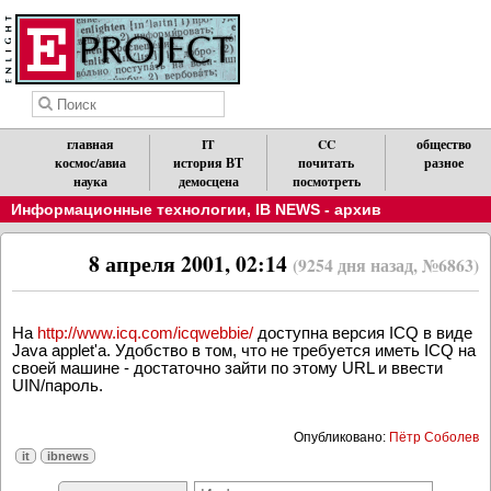
главная
IT
CC
общество
космос/авиа
история ВТ
почитать
разное
наука
демосцена
посмотреть
Информационные технологии
,
IB NEWS - архив
8 апреля 2001, 02:14
(9254 дня назад, №6863)
На
http://www.icq.com/icqwebbie/
доступна версия ICQ в виде
Java applet'a. Удобство в том, что не требуется иметь ICQ на
своей машине - достаточно зайти по этому URL и ввести
UIN/пароль.
Опубликовано:
Пётр Соболев
it
ibnews