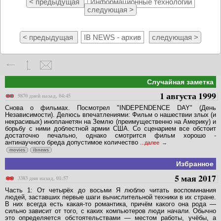
< предыдущая
Информационные технологии
следующая >
< предыдущая
IB NEWS - архив
следующая >
Случайная заметка
1 августа 1999
9870 дней назад, 04:45
Снова о фильмах. Посмотрел "INDEPENDENCE DAY" (День
Независимости). Делюсь впечатлениями: Фильм о нашествии злых (и
некрасивых) инопланетян на Землю (преимущественно на Америку) и
борьбу с ними доблестной армии США. Со сценарием все обстоит
достаточно печально, однако смотрится фильм хорошо -
антинаучного бреда допустимое количество
...далее
movies
ibnews
Избранное
5 мая 2017
3383 дня назад, 01:57
Часть 1: От четырёх до восьми Я люблю читать воспоминания
людей, заставших первые шаги вычислительной техники в их стране.
В них всегда есть какая-то романтика, причём какого она рода —
сильно зависит от того, с каких компьютеров люди начали. Обычно
это определяется обстоятельствами — местом работы, учёбы, а