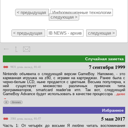
< предыдущая
Информационные технологии
следующая >
< предыдущая
IB NEWS - архив
следующая >
Случайная заметка
7 сентября 1999
9831 день назад, 01:41
Nintendo объявила о следующей версии GameBoy. Напомню, - это
карманная игрушка на z80, с играми на картриджах. Ранее была с
черно-белым LCD, ныне продается с цветным. Весьма популярна, к
ней существует множество различных примочек типа
программаторов, smartcard reader'ов итп. Так вот, следующий
GameBoy Advance будет использовать в качестве процессора
...далее
it
ibnews
Избранное
5 мая 2017
3381 день назад, 01:57
Часть 1: От четырёх до восьми Я люблю читать воспоминания