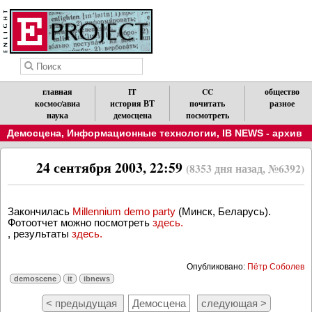
главная
IT
CC
общество
космос/авиа
история ВТ
почитать
разное
наука
демосцена
посмотреть
Демосцена
,
Информационные технологии
,
IB NEWS - архив
24 сентября 2003, 22:59
(8353 дня назад, №6392)
Закончилась
Millennium demo party
(Минск, Беларусь).
Фотоотчет можно посмотреть
здесь.
, результаты
здесь.
Опубликовано:
Пётр Соболев
demoscene
it
ibnews
< предыдущая
Демосцена
следующая >