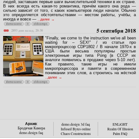
людей, заставших первые шаги вычислительной техники в их стране.
В них всегда есть какая-то романтика, причём какого она рода —
сильно зависит от того, с каких компьютеров люди начали. Обычно
это определяется обстоятельствами — местом работы, учёбы, а
иногда и вовсе —
...далее
demoscene
it
oldcomps
5 сентября 2018
2893 дня назад, 20:30
"Finally, we come to the instruction we've all been
waiting for – SEX!" / из статьи про
микропроцессор CDP1802 / В начале 1970-х в
США были весьма популярны простые
электронные игры типа Pong (в СССР их
аналоги появились в продаже через 5-10 лет).
Как правило, такие игры не имели
микропроцессора и памяти в современном
понимании этих слов, а строились на жёсткой
...далее
demoscene
it
oldcomps
Архив
:
demo.design 3d faq
ENLiGHT
Бродячая Камера
Infused Bytes online
Realm Of Illusion
demo.design faq
Chaos Constructions
Palm FAQ