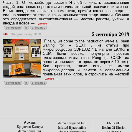
Часть 1: От четырёх до восьми Я люблю читать воспоминания
людей, заставших первые шаги вычислительной техники в их стране.
В них всегда есть какая-то романтика, причём какого она рода —
сильно зависит от того, с каких компьютеров люди начали. Обычно
это определяется обстоятельствами — местом работы, учёбы, а
иногда и вовсе —
...далее
demoscene
it
oldcomps
5 сентября 2018
2892 дня назад, 20:30
"Finally, we come to the instruction we've all been
waiting for – SEX!" / из статьи про
микропроцессор CDP1802 / В начале 1970-х в
США были весьма популярны простые
электронные игры типа Pong (в СССР их
аналоги появились в продаже через 5-10 лет).
Как правило, такие игры не имели
микропроцессора и памяти в современном
понимании этих слов, а строились на жёсткой
...далее
demoscene
it
oldcomps
Архив
:
demo.design 3d faq
ENLiGHT
Бродячая Камера
Infused Bytes online
Realm Of Illusion
demo.design faq
Chaos Constructions
Palm FAQ