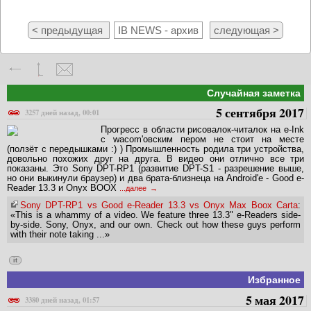
< предыдущая
IB NEWS - архив
следующая >
Случайная заметка
5 сентября 2017
3257 дней назад, 00:01
Прогресс в области рисовалок-читалок на e-Ink
с wacom'овским пером не стоит на месте
(ползёт с передышками :) ) Промышленность родила три устройства,
довольно похожих друг на друга. В видео они отлично все три
показаны. Это Sony DPT-RP1 (развитие DPT-S1 - разрешение выше,
но они выкинули браузер) и два брата-близнеца на Android'e - Good e-
Reader 13.3 и Onyx BOOX
...далее
Sony DPT-RP1 vs Good e-Reader 13.3 vs Onyx Max Boox Carta
:
«This is a whammy of a video. We feature three 13.3" e-Readers side-
by-side. Sony, Onyx, and our own. Check out how these guys perform
with their note taking ...»
it
Избранное
5 мая 2017
3380 дней назад, 01:57