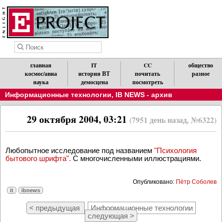
главная
IT
CC
общество
космос/авиа
история ВТ
почитать
разное
наука
демосцена
посмотреть
Информационные технологии
,
IB NEWS - архив
29 октября 2004, 03:21
(7951 день назад, №6322)
Любопытное исследование под названием
"Психология
бытового шрифта".
С многочисленными иллюстрациями.
Опубликовано:
Пётр Соболев
it
ibnews
< предыдущая
Информационные технологии
следующая >