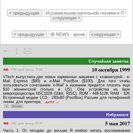
< предыдущая
История вычислительной техники и IT
следующая >
< предыдущая
IB NEWS - архив
следующая >
Случайная заметка
10 октября 1999
9798 дней назад, 15:06
VTech выпустила две новых карманных машинки с клавиатурой - e-
Mail Express ($80) и e-Mail PostBox ($100). Для того чтобы
пользоваться сочетанием 'e-Mail' в названии придется платить еще
$10 абонентской (только в US). Оба устройства на базе
микропроцессора NSC1028 (16bit, RISC). ROM - 448-512K RAM - 32K
Встроенный модем LCD - 240x80 (PostBox) Разъем для телефонной
линии, для принтера,
...далее
it
ibnews
Избранное
5 мая 2017
3381 день назад, 01:57
Часть 1: От четырёх до восьми Я люблю читать воспоминания