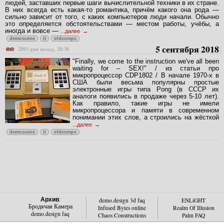
людей, заставших первые шаги вычислительной техники в их стране.
В них всегда есть какая-то романтика, причём какого она рода —
сильно зависит от того, с каких компьютеров люди начали. Обычно
это определяется обстоятельствами — местом работы, учёбы, а
иногда и вовсе —
...далее
demoscene
it
oldcomps
5 сентября 2018
2893 дня назад, 20:30
"Finally, we come to the instruction we've all been
waiting for – SEX!" / из статьи про
микропроцессор CDP1802 / В начале 1970-х в
США были весьма популярны простые
электронные игры типа Pong (в СССР их
аналоги появились в продаже через 5-10 лет).
Как правило, такие игры не имели
микропроцессора и памяти в современном
понимании этих слов, а строились на жёсткой
...далее
demoscene
it
oldcomps
Архив
:
demo.design 3d faq
ENLiGHT
Бродячая Камера
Infused Bytes online
Realm Of Illusion
demo.design faq
Chaos Constructions
Palm FAQ