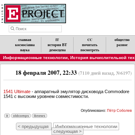
главная
IT
CC
общество
космос/авиа
история ВТ
почитать
разное
наука
демосцена
посмотреть
Информационные технологии
,
История вычислительной техн
18 февраля 2007, 22:33
(7110 дней назад, №6197)
1541 Ultimate
- аппаратный эмулятор дисковода Commodore
1541 с высоким уровнем совместимости.
Опубликовано:
Пётр Соболев
it
oldcomps
ibnews
< предыдущая
Информационные технологии
следующая >