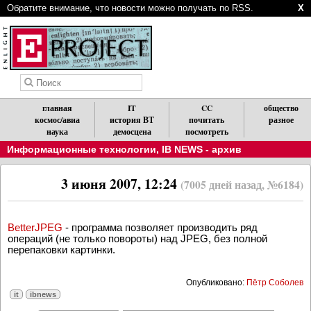
Обратите внимание, что новости можно получать по RSS.
X
главная
IT
CC
общество
космос/авиа
история ВТ
почитать
разное
наука
демосцена
посмотреть
Информационные технологии
,
IB NEWS - архив
3 июня 2007, 12:24
(7005 дней назад, №6184)
BetterJPEG
- программа позволяет производить ряд
операций (не только повороты) над JPEG, без полной
перепаковки картинки.
Опубликовано:
Пётр Соболев
it
ibnews