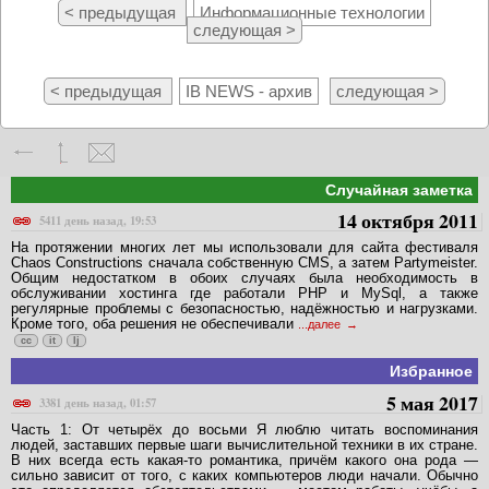
< предыдущая
Информационные технологии
следующая >
< предыдущая
IB NEWS - архив
следующая >
Случайная заметка
14 октября 2011
5411 день назад, 19:53
На протяжении многих лет мы использовали для сайта фестиваля
Chaos Constructions сначала собственную CMS, а затем Partymeister.
Общим недостатком в обоих случаях была необходимость в
обслуживании хостинга где работали PHP и MySql, а также
регулярные проблемы с безопасностью, надёжностью и нагрузками.
Кроме того, оба решения не обеспечивали
...далее
cc
it
lj
Избранное
5 мая 2017
3381 день назад, 01:57
Часть 1: От четырёх до восьми Я люблю читать воспоминания
людей, заставших первые шаги вычислительной техники в их стране.
В них всегда есть какая-то романтика, причём какого она рода —
сильно зависит от того, с каких компьютеров люди начали. Обычно