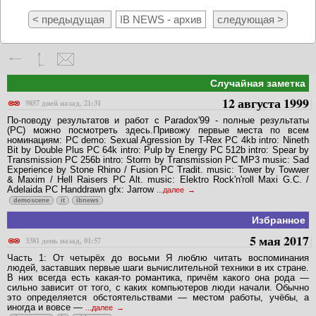
< предыдущая
IB NEWS - архив
следующая >
Случайная заметка
12 августа 1999
9857 дней назад, 21:31
По-поводу результатов и работ с Paradox'99 - полные результаты
(PC) можно посмотреть здесь.Привожу первые места по всем
номинациям: PC demo: Sexual Agression by T-Rex PC 4kb intro: Nineth
Bit by Double Plus PC 64k intro: Pulp by Energy PC 512b intro: Spear by
Transmission PC 256b intro: Storm by Transmission PC MP3 music: Sad
Experience by Stone Rhino / Fusion PC Tradit. music: Tower by Towwer
& Maxim / Hell Raisers PC Alt. music: Elektro Rock'n'roll Maxi G.C. /
Adelaida PC Handdrawn gfx: Jarrow
...далее
demoscene
it
ibnews
Избранное
5 мая 2017
3381 день назад, 01:57
Часть 1: От четырёх до восьми Я люблю читать воспоминания
людей, заставших первые шаги вычислительной техники в их стране.
В них всегда есть какая-то романтика, причём какого она рода —
сильно зависит от того, с каких компьютеров люди начали. Обычно
это определяется обстоятельствами — местом работы, учёбы, а
иногда и вовсе —
...далее