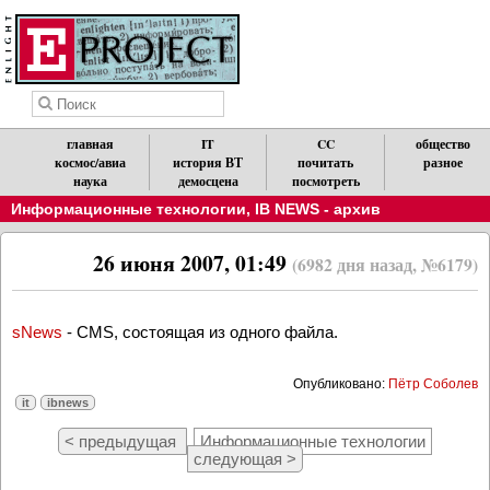
главная
IT
CC
общество
космос/авиа
история ВТ
почитать
разное
наука
демосцена
посмотреть
Информационные технологии
,
IB NEWS - архив
26 июня 2007, 01:49
(6982 дня назад, №6179)
sNews
- CMS, состоящая из одного файла.
Опубликовано:
Пётр Соболев
it
ibnews
< предыдущая
Информационные технологии
следующая >