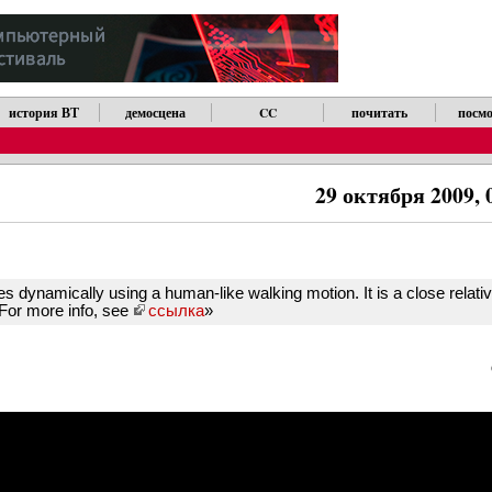
история ВТ
демосцена
CC
почитать
посмо
29 октября 2009, 
es dynamically using a human-like walking motion. It is a close relati
 For more info, see
ссылка
»