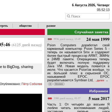
6 Августа 2026, Четверг
05:52:13
треть
общество
разное
Случайная заметка
24 мая 1999
9936 дней назад, 13:49
05:46
(6125 дней назад)
Psion Computers доработал свой
карманный компьютер Psion Series 5 -
теперь он называется 5mx и содержит
более быстрый процессор ARM7, 36MHz
и 24MB памяти. Операционка теперь
будет включать полную поддержку
Java VM. Новая модель появится в
ve to BigDog, sharing
июле. Что касается Psion'ов вообще, то
их большой плюс в серьезной ОС,
называемой EPOC. EPOC
разрабатывается Symbian Ltd,
...далее
Опубликовано:
Пётр Соболев
it
ibnews
Избранное
5 мая 2017
3380 дней назад, 01:57
Часть 1: От четырёх до восьми Я
люблю читать воспоминания людей,
заставших первые шаги