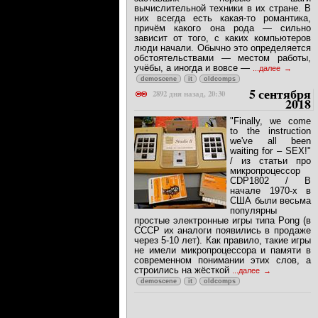
вычислительной техники в их стране. В
них всегда есть какая-то романтика,
причём какого она рода — сильно
зависит от того, с каких компьютеров
люди начали. Обычно это определяется
обстоятельствами — местом работы,
учёбы, а иногда и вовсе —
...далее
demoscene
it
oldcomps
5 сентября
2892 дня назад, 20:30
2018
"Finally, we come
to the instruction
we've all been
waiting for – SEX!"
/ из статьи про
микропроцессор
CDP1802 / В
начале 1970-х в
США были весьма
популярны
простые электронные игры типа Pong (в
СССР их аналоги появились в продаже
через 5-10 лет). Как правило, такие игры
не имели микропроцессора и памяти в
современном понимании этих слов, а
строились на жёсткой
...далее
demoscene
it
oldcomps