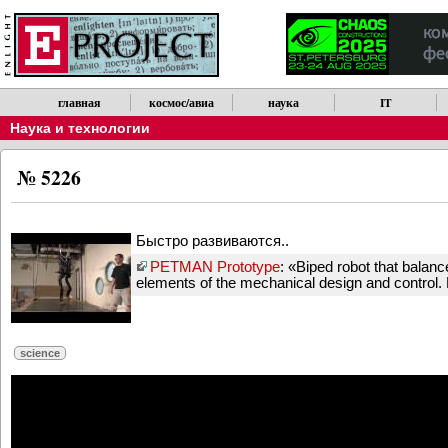
главная
космос/авиа
наука
IT
Наука и технологии
№ 5226
Быстро развиваются..
PETMAN Prototype
: «Biped robot that balanc
elements of the mechanical design and control.
science