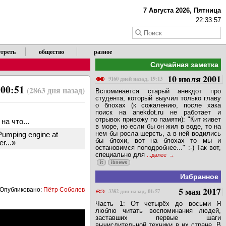
7 Августа 2026, Пятница
22:33:57
треть
общество
разное
Случайная заметка
10 июля 2001
9160 дней назад, 19:13
 00:51
(2863 дня назад)
Вспоминается старый анекдот про
студента, который выучил только главу
о блохах (к сожалению, после хака
поиск на anekdot.ru не работает и
отрывок привожу по памяти): "Кит живет
а что...
в море, но если бы он жил в воде, то на
нем бы росла шерсть, а в ней водились
Pumping engine at
бы блохи, вот на блохах то мы и
r...»
остановимся поподробнее..." :-) Так вот,
специально для
...далее
it
ibnews
Избранное
5 мая 2017
Опубликовано:
Пётр Соболев
3382 дня назад, 01:57
Часть 1: От четырёх до восьми Я
люблю читать воспоминания людей,
заставших первые шаги
вычислительной техники в их стране. В