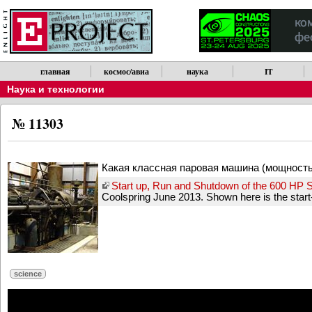
главная
космос/авиа
наука
IT
Наука и технологии
№ 11303
Какая классная паровая машина (мощностью 
Start up, Run and Shutdown of the 600 HP 
Coolspring June 2013. Shown here is the start-
science