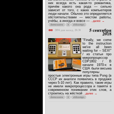
них всегда есть какая-то романтика,
причём какого она рода — сильно
зависит от того, с каких компьютеров
люди начали. Обычно это определяется
обстоятельствами — местом работы,
учёбы, а иногда и вовсе —
...далее
demoscene
it
oldcomps
5 сентября
2894 дня назад, 20:30
2018
"Finally, we come
to the instruction
we've all been
waiting for – SEX!"
/ из статьи про
микропроцессор
CDP1802 / В
начале 1970-х в
США были весьма
популярны
простые электронные игры типа Pong (в
СССР их аналоги появились в продаже
через 5-10 лет). Как правило, такие игры
не имели микропроцессора и памяти в
современном понимании этих слов, а
строились на жёсткой
...далее
demoscene
it
oldcomps