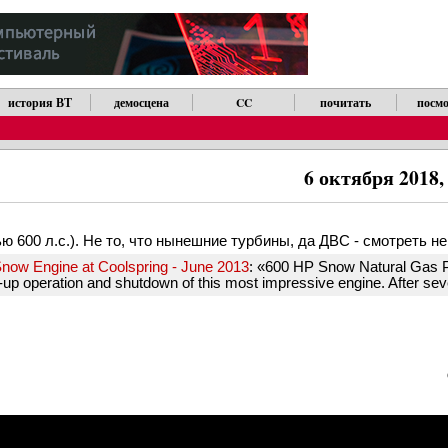
история ВТ
демосцена
CC
почитать
посмо
6 октября 2018,
600 л.с.). Не то, что нынешние турбины, да ДВС - смотреть не н
Snow Engine at Coolspring - June 2013
: «600 HP Snow Natural Gas 
up operation and shutdown of this most impressive engine. After seve