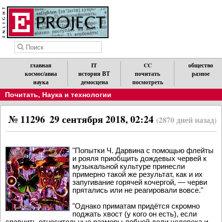
главная
IT
CC
общество
космос/авиа
история ВТ
почитать
разное
наука
демосцена
посмотреть
Почитать
,
Наука и технологии
№ 11296
29 сентября 2018, 02:24
(2870 дней назад)
"Попытки Ч. Дарвина с помощью флейты
и рояля приобщить дождевых червей к
музыкальной культуре принесли
примерно такой же результат, как и их
запугивание горячей кочергой, — черви
прятались или не реагировали вовсе."
"Однако приматам придётся скромно
поджать хвост (у кого он есть), если
сравнить относительные размеры лобной доли человека и