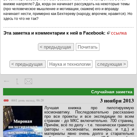
книжке напрягло? Да, когда он начинает рассуждать на некоторые темы
(про человеческое мышление и мотивации, скажем) его и вправду
начинает нести, примерно как Бехтереву (народу, впрочем, нравится). Но
здесь то что не так?
Эта заметка и комментарии к ней в Facebook:
ссылка
< предыдущая
Почитать
< предыдущая
Наука и технологии
следующая >
Случайная заметка
3 ноября 2013
4661 день назад, 06:20
Лучшая книжка про пилотируемую
космонавтику. Последовательно рассказано
про все проекты и все экспедиции по всем
странам - до МКС включительно. 700 страниц.
Причём, всё по делу - т.е. технически грамотно
(авторы - космонавты, инженеры, и т.д.) и
материалы явно очень долго и старательно