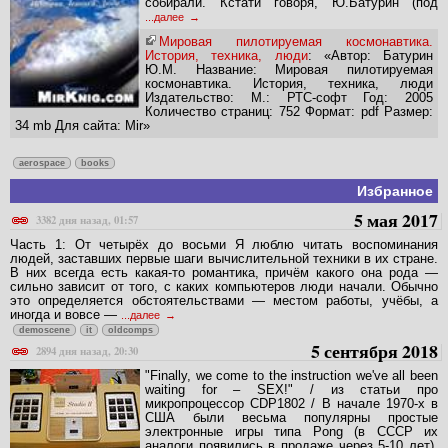
собирали. Кстати говоря, Ю.Батурин (под
...далее
Мировая пилотируемая космонавтика.
История, техника, люди
: «Автор: Батурин
Ю.М. Название: Мировая пилотируемая
космонавтика. История, техника, люди
Издательство: М.: РТС-софт Год: 2005
Количество страниц: 752 Формат: pdf Размер:
34 mb Для сайта: Mir»
aerospace
books
Избранное
5 мая 2017
3382 дня назад, 01:57
Часть 1: От четырёх до восьми Я люблю читать воспоминания
людей, заставших первые шаги вычислительной техники в их стране.
В них всегда есть какая-то романтика, причём какого она рода —
сильно зависит от того, с каких компьютеров люди начали. Обычно
это определяется обстоятельствами — местом работы, учёбы, а
иногда и вовсе —
...далее
demoscene
it
oldcomps
5 сентября 2018
2894 дня назад, 20:30
"Finally, we come to the instruction we've all been
waiting for – SEX!" / из статьи про
микропроцессор CDP1802 / В начале 1970-х в
США были весьма популярны простые
электронные игры типа Pong (в СССР их
аналоги появились в продаже через 5-10 лет).