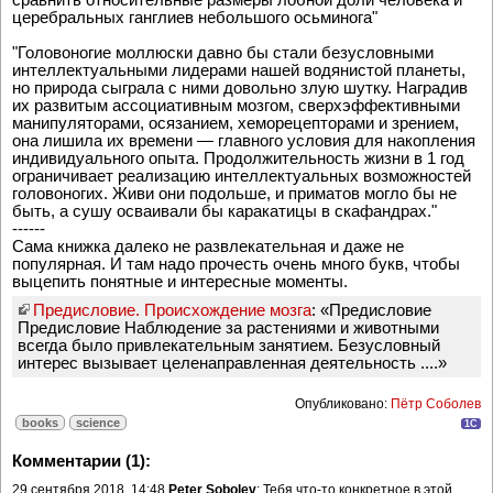
церебральных ганглиев небольшого осьминога"
"Головоногие моллюски давно бы стали безусловными
интеллектуальными лидерами нашей водянистой планеты,
но природа сыграла с ними довольно злую шутку. Наградив
их развитым ассоциативным мозгом, сверхэффективными
манипуляторами, осязанием, хеморецепторами и зрением,
она лишила их времени — главного условия для накопления
индивидуального опыта. Продолжительность жизни в 1 год
ограничивает реализацию интеллектуальных возможностей
головоногих. Живи они подольше, и приматов могло бы не
быть, а сушу осваивали бы каракатицы в скафандрах."
------
Сама книжка далеко не развлекательная и даже не
популярная. И там надо прочесть очень много букв, чтобы
выцепить понятные и интересные моменты.
Предисловие. Происхождение мозга
: «Предисловие
Предисловие Наблюдение за растениями и животными
всегда было привлекательным занятием. Безусловный
интерес вызывает целенаправленная деятельность ....»
Опубликовано:
Пётр Соболев
books
science
1C
Комментарии (1):
29 сентября 2018, 14:48
Peter Sobolev
: Тебя что-то конкретное в этой