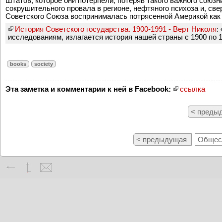
Штатов, которое они потерпели, потеряв такого важного союзн
сокрушительного провала в регионе, нефтяного психоза и, свер
Советского Союза воспринималась потрясенной Америкой как а
История Советского государства. 1900-1991 - Верт Николя
:
исследованиям, излагается история нашей страны с 1900 по 1
books
society
Эта заметка и комментарии к ней в Facebook:
ссылка
< преды
< предыдущая
Общест