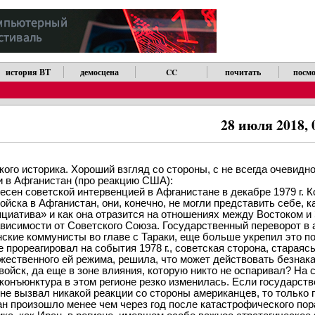
история ВТ
демосцена
CC
почитать
посмо
28 июля 2018, 
го историка. Хороший взгляд со стороны, с не всегда очевидн
и в Афганистан (про реакцию США):
есен советской интервенцией в Афганистане в декабре 1979 г. К
йска в Афганистан, они, конечно, не могли представить себе, 
ициатива» и как она отразится на отношениях между Востоком и
висимости от Советского Союза. Государственный переворот в ап
нские коммунисты во главе с Тараки, еще больше укрепил это п
 прореагировал на события 1978 г., советская сторона, старая
жественного ей режима, решила, что может действовать безнака
войск, да еще в зоне влияния, которую никто не оспаривал? На 
онъюнктура в этом регионе резко изменилась. Если государст
 не вызвал никакой реакции со стороны американцев, то только п
ан произошло менее чем через год после катастрофического п