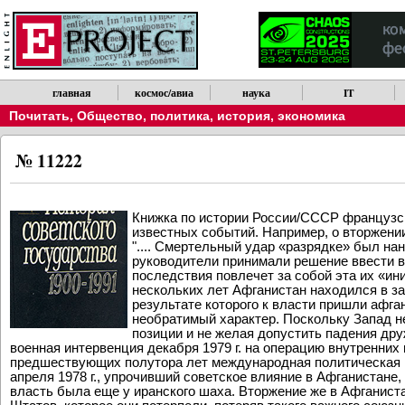
главная
космос/авиа
наука
IT
Почитать
,
Общество, политика, история, экономика
№ 11222
Книжка по истории России/СССР французско
известных событий. Например, о вторжени
".... Смертельный удар «разрядке» был нан
руководители принимали решение ввести во
последствия повлечет за собой эта их «ин
нескольких лет Афганистан находился в за
результате которого к власти пришли афга
необратимый характер. Поскольку Запад не
позиции и не желая допустить падения дру
военная интервенция декабря 1979 г. на операцию внутренних 
предшествующих полутора лет международная политическая к
апреля 1978 г., упрочивший советское влияние в Афганистане,
власть была еще у иранского шаха. Вторжение же в Афганист