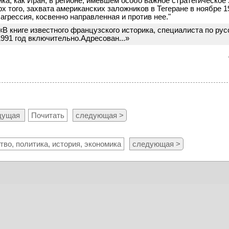
ика, как Иран, в регионе, имевшем особо важное стратегическое
х того, захвата американских заложников в Тегеране в ноябре 1
грессия, косвенно направленная и против нее."
 «В книге известного французского историка, специалиста по ру
991 год включительно.Адресован...»
дущая
Почитать
следующая >
во, политика, история, экономика
следующая >