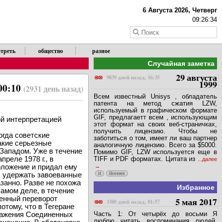
6 Августа 2026, Четверг
09:26:34
треть
общество
разное
Случайная заметка
29 августа
9839 дней назад, 16:35
1999
00:10
(2931 день назад)
Всем известный Unisys , обладатель
патента на метод сжатия LZW,
используемый в графическом формате
GIF, предлагаетт всем , использующим
ой интерпретацией
этот формат на своих веб-страничках,
получить лицензию. Чтобы не
огда советские
заботиться о том, имеет ли ваш партнер
какие серьезные
аналогичную лицензию. Всего за $5000.
 Западом. Уже в течение
Помимо GIF, LZW используется еще в
реле 1978 г., в
TIFF и PDF форматах. Цитата из
...далее
оложение и придал ему
сь удержать завоеванные
it
ibnews
занно. Разве не похожа
Избранное
самом деле, в течение
венный переворот
5 мая 2017
3380 дней назад, 01:57
отому, что в Тегеране
Часть 1: От четырёх до восьми Я
оражения Соединенных
люблю читать воспоминания людей,