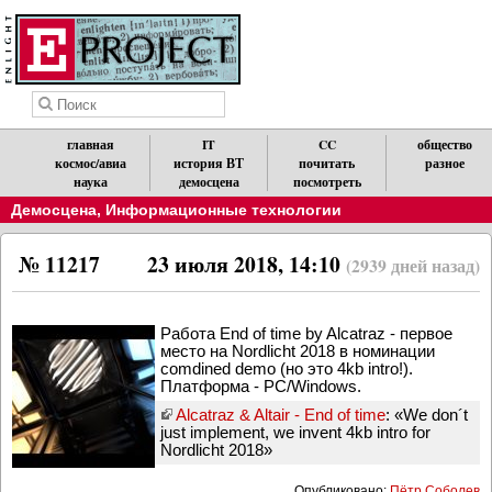
главная
IT
CC
общество
космос/авиа
история ВТ
почитать
разное
наука
демосцена
посмотреть
Демосцена
,
Информационные технологии
№ 11217
23 июля 2018, 14:10
(2939 дней назад)
Работа End of time by Alcatraz - первое
место на Nordlicht 2018 в номинации
comdined demo (но это 4kb intro!).
Платформа - PC/Windows.
Alcatraz & Altair - End of time
: «We don´t
just implement, we invent 4kb intro for
Nordlicht 2018»
Опубликовано:
Пётр Соболев