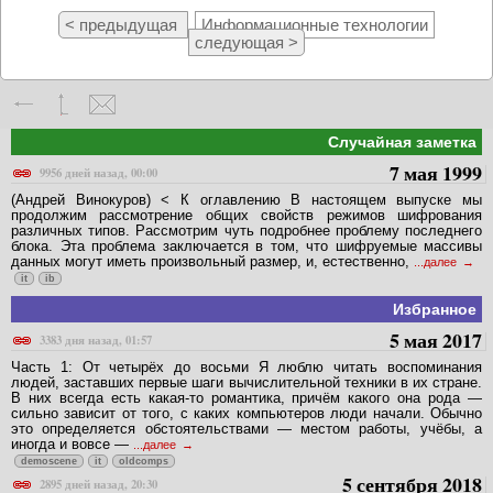
< предыдущая
Информационные технологии
следующая >
Случайная заметка
7 мая 1999
9956 дней назад, 00:00
(Андрей Винокуров) < К оглавлению В настоящем выпуске мы
продолжим рассмотрение общих свойств режимов шифрования
различных типов. Рассмотрим чуть подробнее проблему последнего
блока. Эта проблема заключается в том, что шифруемые массивы
данных могут иметь произвольный размер, и, естественно,
...далее
it
ib
Избранное
5 мая 2017
3383 дня назад, 01:57
Часть 1: От четырёх до восьми Я люблю читать воспоминания
людей, заставших первые шаги вычислительной техники в их стране.
В них всегда есть какая-то романтика, причём какого она рода —
сильно зависит от того, с каких компьютеров люди начали. Обычно
это определяется обстоятельствами — местом работы, учёбы, а
иногда и вовсе —
...далее
demoscene
it
oldcomps
5 сентября 2018
2895 дней назад, 20:30