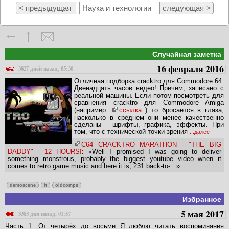
< предыдущая
Наука и технологии
следующая >
Случайная заметка
16 февраля 2016
3827 дней назад, 05:30
Отличная подборка cracktro для Commodore 64.
Двенадцать часов видео! Причём, записано с
реальной машины. Если потом посмотреть для
сравнения cracktro для Commodore Amiga
(например:
ссылка
) то бросается в глаза,
насколько в среднем они менее качественно
сделаны - шрифты, графика, эффекты. При
том, что с технической точки зрения
...далее
C64 CRACKTRO MARATHON - "THE BIG
DADDY" - 12 HOURS!
: «Well I promised I was going to deliver
something monstrous, probably the biggest youtube video when it
comes to retro game music and here it is, 231 back-to-...»
demoscene
it
oldcomps
Избранное
5 мая 2017
3383 дня назад, 01:57
Часть 1: От четырёх до восьми Я люблю читать воспоминания