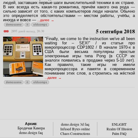
людей, заставших первые шаги вычислительной техники в их стране.
В них всегда есть какая-то романтика, причём какого она рода —
сильно зависит от того, с каких компьютеров люди начали. Обычно
это определяется обстоятельствами — местом работы, учёбы, а
иногда и вовсе —
...далее
demoscene
it
oldcomps
5 сентября 2018
2895 дней назад, 20:30
"Finally, we come to the instruction we've all been
waiting for – SEX!" / из статьи про
микропроцессор CDP1802 / В начале 1970-х в
США были весьма популярны простые
электронные игры типа Pong (в СССР их
аналоги появились в продаже через 5-10 лет).
Как правило, такие игры не имели
микропроцессора и памяти в современном
понимании этих слов, а строились на жёсткой
...далее
demoscene
it
oldcomps
Архив
:
demo.design 3d faq
ENLiGHT
Бродячая Камера
Infused Bytes online
Realm Of Illusion
demo.design faq
Chaos Constructions
Palm FAQ