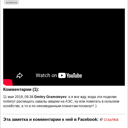
science
Комментарии (1):
11 мая 2018, 09:38
Dmitry Gramoteyev
: а я все жду, когда эти поделки
побегут расчищать завалы аварии на АЭС, ну или помогать в сельском
хозяйстве, а то и по неизведанным планетам поскачут! :)
Эта заметка и комментарии к ней в Facebook:
ссылка