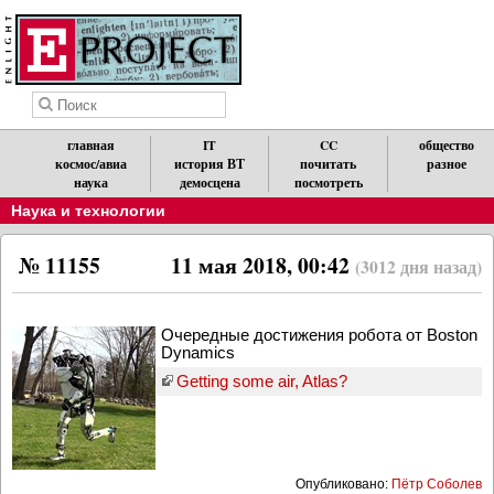
главная
IT
CC
общество
космос/авиа
история ВТ
почитать
разное
наука
демосцена
посмотреть
Наука и технологии
№ 11155
11 мая 2018, 00:42
(3012 дня назад)
Очередные достижения робота от Boston
Dynamics
Getting some air, Atlas?
Опубликовано:
Пётр Соболев