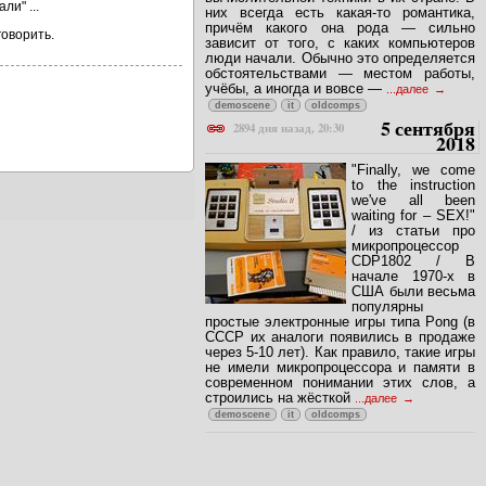
ли" ...
них всегда есть какая-то романтика,
причём какого она рода — сильно
говорить.
зависит от того, с каких компьютеров
люди начали. Обычно это определяется
обстоятельствами — местом работы,
учёбы, а иногда и вовсе —
...далее
demoscene
it
oldcomps
5 сентября
2894 дня назад, 20:30
2018
"Finally, we come
to the instruction
we've all been
waiting for – SEX!"
/ из статьи про
микропроцессор
CDP1802 / В
начале 1970-х в
США были весьма
популярны
простые электронные игры типа Pong (в
СССР их аналоги появились в продаже
через 5-10 лет). Как правило, такие игры
не имели микропроцессора и памяти в
современном понимании этих слов, а
строились на жёсткой
...далее
demoscene
it
oldcomps