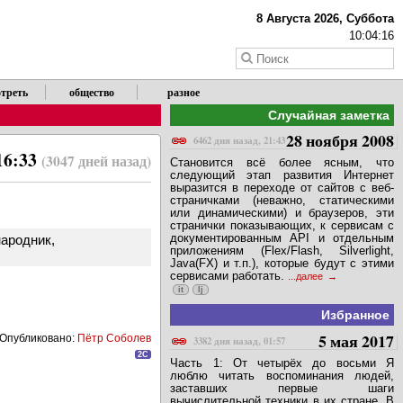
8 Августа 2026, Суббота
10:04:16
треть
общество
разное
Случайная заметка
28 ноября 2008
6462 дня назад, 21:43
16:33
(3047 дней назад)
Становится всё более ясным, что
следующий этап развития Интернет
выразится в переходе от сайтов с веб-
страничками (неважно, статическими
или динамическими) и браузеров, эти
странички показывающих, к сервисам с
документированным API и отдельным
народник,
приложениям (Flex/Flash, Silverlight,
Java(FX) и т.п.), которые будут с этими
сервисами работать.
...далее
it
lj
Избранное
5 мая 2017
Опубликовано:
Пётр Соболев
3382 дня назад, 01:57
2C
Часть 1: От четырёх до восьми Я
люблю читать воспоминания людей,
заставших первые шаги
вычислительной техники в их стране. В