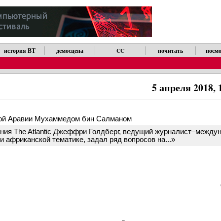
история ВТ
демосцена
CC
почитать
посмо
5 апреля 2018, 
ой Аравии Мухаммедом бин Салманом
ания The Atlantic Джеффри Голдберг, ведущий журналист–между
 африканской тематике, задал ряд вопросов на...»