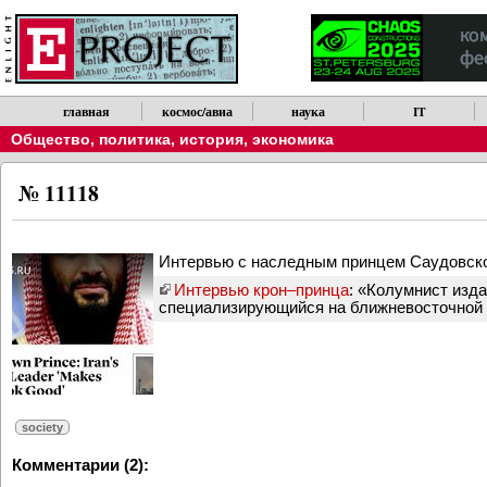
главная
космос/авиа
наука
IT
Общество, политика, история, экономика
№ 11118
Интервью с наследным принцем Саудовск
Интервью крон–принца
: «Колумнист изд
специализирующийся на ближневосточной и
society
Комментарии (2):