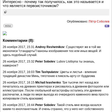
Интересно - почему так получилось, как это называется и
что является первоисточником?
Опубликовано:
Пётр Соболев
misc
8C
Комментарии (8):
26 ноября 2017, 15:31
Andrey Reshetnikov
: Существуют же в той же
иконописи "стандарты"/ каноны изображения тех или иных вещей. И
здесь подобный случай.
26 ноября 2017, 15:32
Peter Sobolev
: Lubov Lisitsyna ты знаешь,
наверное?
26 ноября 2017, 16:03
Tim Tashpulatov
: Цветы и листья - влияние
традиций династии Минь, тяготение к пиксель-арту от буддизма
26 ноября 2017, 16:15
Michail Ivashenko
: Три тысячи лет назад все
печаталось на древних принтерах и рисовалось в древнем фотошопе или
иллюстраторе. После глобальной катастрофы остались эти древние
распечатки, а люди по мере выхода из очередного каменного века просто
копировали стиль красками)
26 ноября 2017, 16:44
Peter Sobolev
: Такой стиль мне всегда казался
каким-то инопланетным. И очень странно, что у него нет собственного