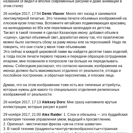
названия (я видел и вполне современные рисунки и даже анимации в
этом стиле)
26 ноября 2017, 17:04
Denis Vlasov
: Много лет назад я занимался
лентикулярной печатью. Это техника печати объемных изображений на
плоском куске пластика. Вспомните китайских подмигивающих красавиц
на календариках из 80х или переливные календари из детства.
Так вот в такой технике я сделал Казанскую икону: добавил объем в
«сцену», сделал объемный свет, доработал икону так, что практически
можно было заглянуть сбоку за раму иконы или за персонажей. Надо ли
говорить, что они стали у меня тоже объемными.
Это сейчас в каждой церковной лавке вы найдете десятки таких изделий,
а тогда после печати первого тиража и передачи образцов сотрудникам
епархии, мне позвонили и попросили так больше не переделывать
иконы. Собеседник рассказал, что согласно канонам, изображение на
иконах должно быть максимально отдалено от реальности, отсюда и
послойное построение, и обратная перспектива, и плоские лица.
Думаю, что на этом изображении тоже есть все типичные аттрибуты,
которые нужны для какого-то специального отделения религиозных
изображений от реальности.
26 ноября 2017, 17:13
Aleksey Doro
: Мне сразу напомнило крутые
иллюстрации, которые рисуют в paint
29 ноября 2017, 21:00
Alex Raider
: 1. Слон и обезьяна — это буддийская
аллегория техники управления умом, ведущей к просветлению.
2. Оригинал - мистическая фреска «ум на стезе шаматхи».
3. В такой технике (градиенты+контур+волнобразностьи+странная