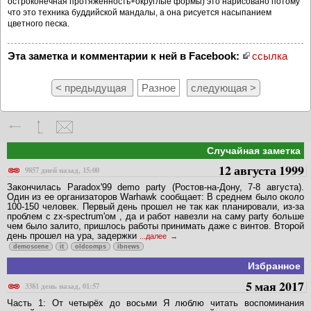
остроконечная протяженность+округлые формы) это нарисовано потому
что это техника буддийской мандалы, а она рисуется насыпанием
цветного песка.
Эта заметка и комментарии к ней в Facebook:
ссылка
< предыдущая
Разное
следующая >
Случайная заметка
12 августа 1999
9857 дней назад, 15:00
Закончилась Paradox'99 demo party (Ростов-на-Дону, 7-8 августа).
Один из ее организаторов Warhawk сообщает: В среднем было около
100-150 человек. Первый день прошел не так как планировали, из-за
проблем с zx-spectrum'ом , да и работ навезли на саму party больше
чем было залито, пришлось работы принимать даже с винтов. Второй
день прошел на ура, задержки
...далее
demoscene
it
oldcomps
ibnews
Избранное
5 мая 2017
3381 день назад, 01:57
Часть 1: От четырёх до восьми Я люблю читать воспоминания