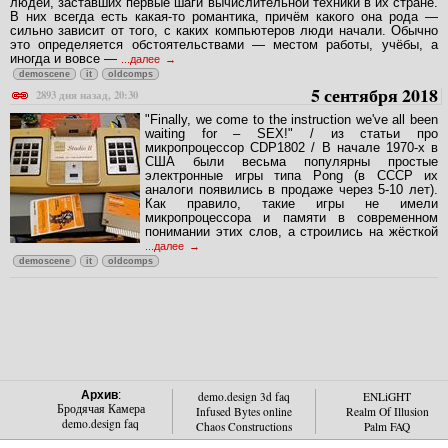
людей, заставших первые шаги вычислительной техники в их стране.
В них всегда есть какая-то романтика, причём какого она рода —
сильно зависит от того, с каких компьютеров люди начали. Обычно
это определяется обстоятельствами — местом работы, учёбы, а
иногда и вовсе —
...далее
demoscene
it
oldcomps
5 сентября 2018
2893 дня назад, 20:30
"Finally, we come to the instruction we've all been
waiting for – SEX!" / из статьи про
микропроцессор CDP1802 / В начале 1970-х в
США были весьма популярны простые
электронные игры типа Pong (в СССР их
аналоги появились в продаже через 5-10 лет).
Как правило, такие игры не имели
микропроцессора и памяти в современном
понимании этих слов, а строились на жёсткой
...далее
demoscene
it
oldcomps
Архив
:
demo.design 3d faq
ENLiGHT
Бродячая Камера
Infused Bytes online
Realm Of Illusion
demo.design faq
Chaos Constructions
Palm FAQ