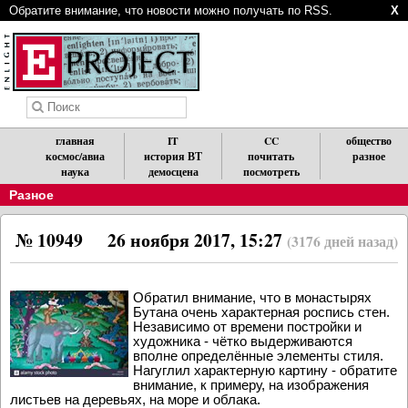
Обратите внимание, что новости можно получать по RSS.
X
главная
IT
CC
общество
космос/авиа
история ВТ
почитать
разное
наука
демосцена
посмотреть
Разное
№ 10949
26 ноября 2017, 15:27
(3176 дней назад)
Обратил внимание, что в монастырях
Бутана очень характерная роспись стен.
Независимо от времени постройки и
художника - чётко выдерживаются
вполне определённые элементы стиля.
Нагуглил характерную картину - обратите
внимание, к примеру, на изображения
листьев на деревьях, на море и облака.