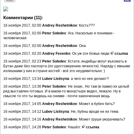
11C
Комментарии (11):
16 ноября 2017, 02:00
Andrey Reshetnikov
: Кость???
16 ноября 2017, 02:00
Peter Sobolev
: Ага. Насколько я понимаю -
человеческая
16 ноября 2017, 02:00
Andrey Reshetnikov
: Она
16 ноября 2017, 02:20
Andrey Fesenko
: Ох уж эти божьи люди
ссылка
16 ноября 2017, 02:23
Peter Sobolev
: Кстати, индийцы могут въезжать в
Бутан даже без паспорта (по удостоверению личности). Наряду с явными
излишками у них в стране костей - всё это неудивительно :)
16 ноября 2017, 13:34
Lubov Lisitsyna
: а чего из нее делают?
16 ноября 2017, 13:36
Peter Sobolev
: Не знаю.. Но там (в лавке) их целый
ряд выставлен готовых. И в каком-то монастыре видел, лежало. Ну в
смысле то что ты видишь на снимке - почти законченная вещь
16 ноября 2017, 14:05
Andrey Reshetnikov
: Может в бубен бить?
16 ноября 2017, 14:12
Lubov Lisitsyna
: Не, бубны вроде не их тема
16 ноября 2017, 14:16
Andrey Reshetnikov
: Может груши укорачивать?
16 ноября 2017, 14:26
Peter Sobolev
: Нашёл:
ссылка