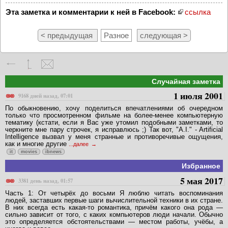
Эта заметка и комментарии к ней в Facebook:
ссылка
< предыдущая
Разное
следующая >
Случайная заметка
1 июля 2001
9168 дней назад, 07:01
По обыкновению, хочу поделиться впечатлениями об очередном
только что просмотренном фильме на более-менее компьютерную
тематику (кстати, если я Вас уже утомил подобными заметками, то
черкните мне пару строчек, я исправлюсь ;) Так вот, "A.I." - Artificial
Intelligence вызвал у меня странные и противоречивые ощущения,
как и многие другие
...далее
it
movies
ibnews
Избранное
5 мая 2017
3381 день назад, 01:57
Часть 1: От четырёх до восьми Я люблю читать воспоминания
людей, заставших первые шаги вычислительной техники в их стране.
В них всегда есть какая-то романтика, причём какого она рода —
сильно зависит от того, с каких компьютеров люди начали. Обычно
это определяется обстоятельствами — местом работы, учёбы, а