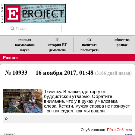
главная
IT
CC
общество
космос/авиа
история ВТ
почитать
разное
наука
демосцена
посмотреть
Разное
№ 10933
16 ноября 2017, 01:48
(3186 дней назад)
Тхимпху. В лавке, где торгуют
буддистской утварью. Обратите
внимание, что у в руках у человека
слева. Кстати, мужик справа не позирует
- он так сидел, как мы вошли.
Опубликовано:
Пётр Соболев
misc