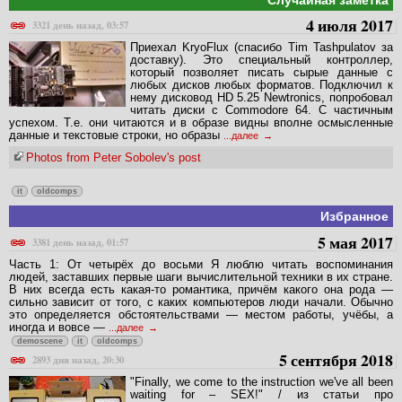
4 июля 2017
3321 день назад, 03:57
Приехал KryoFlux (спасибо Tim Tashpulatov за
доставку). Это специальный контроллер,
который позволяет писать сырые данные с
любых дисков любых форматов. Подключил к
нему дисковод HD 5.25 Newtronics, попробовал
читать диски с Commodore 64. С частичным
успехом. Т.е. они читаются и в образе видны вполне осмысленные
данные и текстовые строки, но образы
...далее
Photos from Peter Sobolev's post
it
oldcomps
Избранное
5 мая 2017
3381 день назад, 01:57
Часть 1: От четырёх до восьми Я люблю читать воспоминания
людей, заставших первые шаги вычислительной техники в их стране.
В них всегда есть какая-то романтика, причём какого она рода —
сильно зависит от того, с каких компьютеров люди начали. Обычно
это определяется обстоятельствами — местом работы, учёбы, а
иногда и вовсе —
...далее
demoscene
it
oldcomps
5 сентября 2018
2893 дня назад, 20:30
"Finally, we come to the instruction we've all been
waiting for – SEX!" / из статьи про