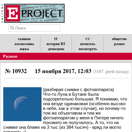
главная
IT
CC
общество
космос/авиа
история ВТ
почитать
разное
наука
демосцена
посмотреть
Разное
№ 10932
15 ноября 2017, 12:03
(3187 дней назад)
(разбирая снимки с фотоаппарата)
Что-то Луна в Бутане была
подозрительно большая. Я понимаю, что
она везде одинаковая (особенно высоко
в небе, как в этом случае), но почему-то
тем же объективом и тем же
фотоаппаратом у меня в Питере ничего
похожего не получалось. А то, что на
снимке она ближе на 3 тыс (из 384 тысяч) - вряд ли могло
повлиять :)