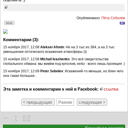
Опубликовано:
Пётр Соболев
misc
3C
Комментарии (3):
15 ноября 2017, 12:08
Aleksei Afonin
: Не на 3 тыс из 384, а на 3 тыс
уменьшения оптического искажения атмосферы )))
15 ноября 2017, 12:08
Michail Ivashenko
: Это всё свидетельства
глобального обмана: мы живём под куполом, небо - всего лишь проекция :)
15 ноября 2017, 12:09
Peter Sobolev
: Искажений-то меньше, но блин чего
она такая большая..
Эта заметка и комментарии к ней в Facebook:
ссылка
< предыдущая
Разное
следующая >
Случайная заметка