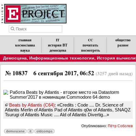
главная
IT
CC
общество
космос/авиа
история ВТ
почитать
разное
наука
демосцена
посмотреть
Демосцена
,
Информационные технологии
,
История вычислит
№ 10837
6 сентября 2017, 06:52
(3257 дней назад)
Работа Beats by Atlantis - второе место на Datastorm
Summer'2017 в номинации Commodore 64 demo
Beats by Atlantis (C64)
: «Credits : Code .... Dr. Science of
Atlantis Merlin of Atlantis Pad of Atlantis q0w of Atlantis, SNAQZ
Tsurugi of Atlantis Music .... Ald of Atlantis Divertig...»
Опубликовано:
Пётр Соболев
demoscene
it
oldcomps