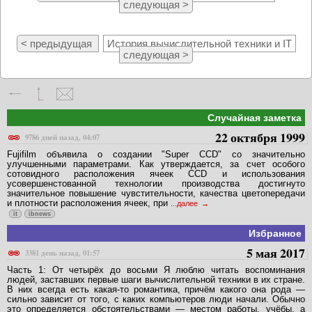
следующая >
< предыдущая
История вычислительной техники и IT
следующая >
Случайная заметка
22 октября 1999
9786 дней назад, 04:07
Fujifilm объявила о создании "Super CCD" со значительно
улучшенными параметрами. Как утверждается, за счет особого
сотовидного расположения ячеек CCD и использования
усовершенстованной технологии производства достигнуто
значительное повышение чувстительности, качества цветопередачи
и плотности расположения ячеек, при
...далее
it
ibnews
Избранное
5 мая 2017
3381 день назад, 01:57
Часть 1: От четырёх до восьми Я люблю читать воспоминания
людей, заставших первые шаги вычислительной техники в их стране.
В них всегда есть какая-то романтика, причём какого она рода —
сильно зависит от того, с каких компьютеров люди начали. Обычно
это определяется обстоятельствами — местом работы, учёбы, а