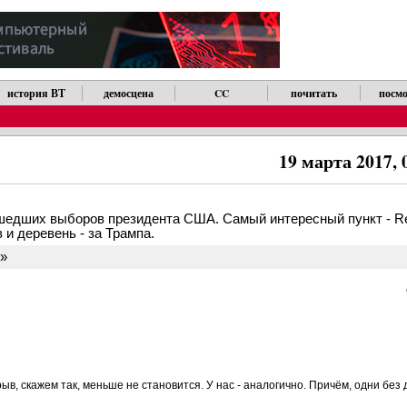
история ВТ
демосцена
CC
почитать
посмо
19 марта 2017, 
ошедших выборов президента США. Самый интересный пункт - R
 и деревень - за Трампа.
.»
рыв, скажем так, меньше не становится. У нас - аналогично. Причём, одни без д