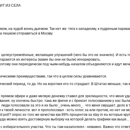
ИТ ИЗ СЕЛА
ком, на худой конец дьячком. Так нет же: тяга к западному, к пудреным парик
а пешком отправиться в Москву.
, целеустремлённые, желающие улучшений (чего бы это не значило). И есть т
тараются их интересы (какие бы они ни были) игнорировать.
 Поэтому они периодически под чьим-нибудь началом объединяются и идут мо
ническими преимуществами, так что в целом силы уравниваются.
еский период, то да. Но на коротких кто-то страдает. В Штатах меньше, так 
 в прямом эфире и даже мелкую денежку ставил для зрелищности, что меня уд
вания. ну ооочень быстро. така же фигня и с брексит голосованием у нас был
юди голосовали за это и их было _очень много_ . что меня смущает. дело в 
 твоей личности. вот я проголосовал - есть голос за или против, но нет ни мо
t poll? опрос из того же качества как 89% процентов за stay in eu которые кру
уда можно взять достоверную выборку на которой делать графики как выше...
оде с избирательного участка. Что ты там назаполнял - неважно. Важно что ответ