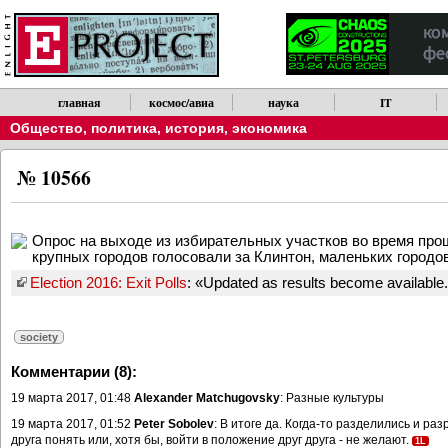
главная
космос/авиа
наука
IT
Общество, политика, история, экономика
№ 10566
Опрос на выходе из избирательных участков во время пр
крупных городов голосовали за Клинтон, маленьких городов
Election 2016: Exit Polls
: «Updated as results become available
society
Комментарии (8):
19 марта 2017, 01:48
Alexander Matchugovsky
: Разные культуры
19 марта 2017, 01:52
Peter Sobolev
: В итоге да. Когда-то разделились и раз
друга понять или, хотя бы, войти в положение друг друга - не желают.
1L