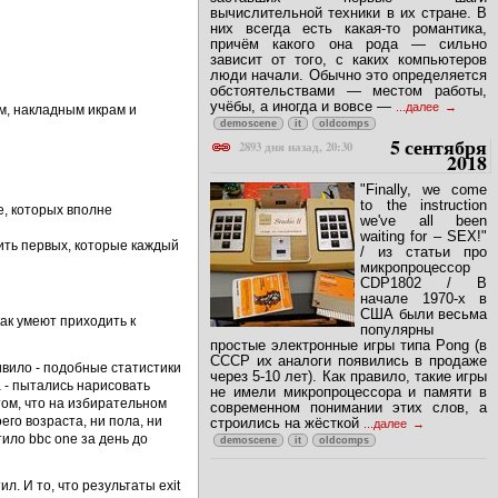
вычислительной техники в их стране. В
них всегда есть какая-то романтика,
причём какого она рода — сильно
зависит от того, с каких компьютеров
люди начали. Обычно это определяется
обстоятельствами — местом работы,
учёбы, а иногда и вовсе —
...далее
ам, накладным икрам и
demoscene
it
oldcomps
5 сентября
2893 дня назад, 20:30
2018
"Finally, we come
to the instruction
е, которых вполне
we've all been
waiting for – SEX!"
чить первых, которые каждый
/ из статьи про
микропроцессор
CDP1802 / В
начале 1970-х в
США были весьма
как умеют приходить к
популярны
простые электронные игры типа Pong (в
СССР их аналоги появились в продаже
ивило - подобные статистики
через 5-10 лет). Как правило, такие игры
а - пытались нарисовать
не имели микропроцессора и памяти в
том, что на избирательном
современном понимании этих слов, а
его возраста, ни пола, ни
строились на жёсткой
...далее
тило bbc one за день до
demoscene
it
oldcomps
ил. И то, что результаты exit