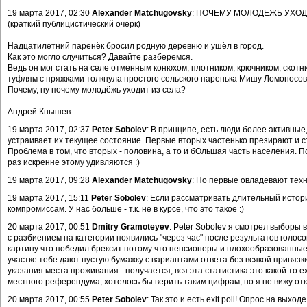
19 марта 2017, 02:30
Alexander Matchugovsky
: ПОЧЕМУ МОЛОДЕЖЬ УХОД
(краткий публицистический очерк)
Надцатилетний паренёк бросил родную деревню и ушёл в город.
Как это могло случиться? Давайте разберемся.
Ведь он мог стать на селе отменным конюхом, плотником, крючником, скотни
туфлям с пряжками толкнула простого сельского паренька Мишу Ломоносов
Почему, ну почему молодёжь уходит из села?
Андрей Кнышев
19 марта 2017, 02:37
Peter Sobolev
: В принципе, есть люди более активные
устраивает их текущее состояние. Первые вторых частенько презирают и с
Проблема в том, что вторых - половина, а то и бОльшая часть населения.
раз искренне этому удивляются :)
19 марта 2017, 09:28
Alexander Matchugovsky
: Но первые овладевают тех
19 марта 2017, 15:11
Peter Sobolev
: Если рассматривать длительный историч
компромиссам. У нас больше - т.к. не в курсе, что это такое :)
20 марта 2017, 00:51
Dmitry Gramoteyev
: Peter Sobolev я смотрел выборы
с разбиением на категории появились "через час" после результатов голосо
картину что победил брексит потому что пенсионеры и плохообразованные л
участке тебе дают пустую бумажку с вариантами ответа без всякой привязки к
указания места проживания - получается, вся эта статистика это какой то exi
местного референдума, хотелось бы верить таким цифрам, но я не вижу отк
20 марта 2017, 00:55
Peter Sobolev
: Так это и есть exit poll! Опрос на вых