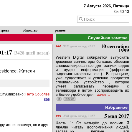
7 Августа 2026, Пятница
05:40:13
треть
общество
разное
Случайная заметка
10 сентября
9828 дней назад, 22:17
1999
01:17
(3428 дней назад)
Western Digital собирается выпускать
дешевые винчестеры больших объемов
специализированные для записи видео
и аудио информации (цифровые
esidence. Жители
видеомагнитофоны, etc.). В принципе,
уже существует и успешно продается
специальное устройство , которое
умеет записывать передачи с
телевизора и потом воспроизводить их
Опубликовано:
Пётр Соболев
в более удобное для
...далее
it
ibnews
8C
Избранное
5 мая 2017
3381 день назад, 01:57
Часть 1: От четырёх до восьми Я
ругих не проживут, но и друг-
люблю читать воспоминания людей,
заставших первые шаги