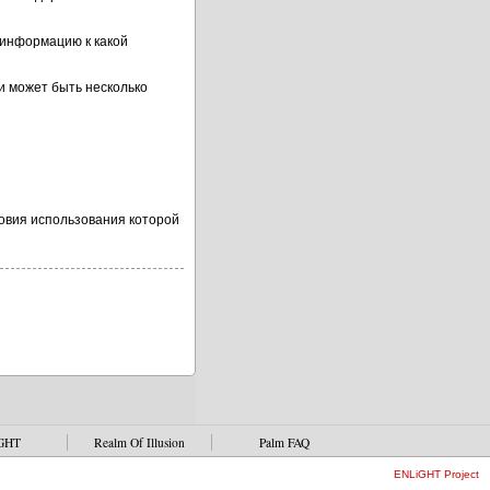
 информацию к какой
ки может быть несколько
словия использования которой
GHT
Realm Of Illusion
Palm FAQ
ENLiGHT Project