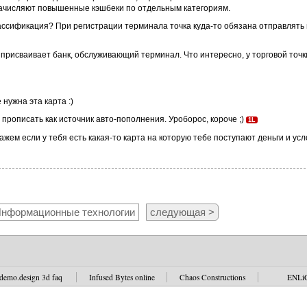
 начисляют повышенные кэшбеки по отдельным категориям.
классификация? При регистрации терминала точка куда-то обязана отправлять
о присваивает банк, обслуживающий терминал. Что интересно, у торговой точ
 нужна эта карта :)
о прописать как источник авто-пополнения. Уроборос, короче ;)
1L
Скажем если у тебя есть какая-то карта на которую тебе поступают деньги и у
нформационные технологии
следующая >
demo.design 3d faq
Infused Bytes online
Chaos Constructions
ENLi