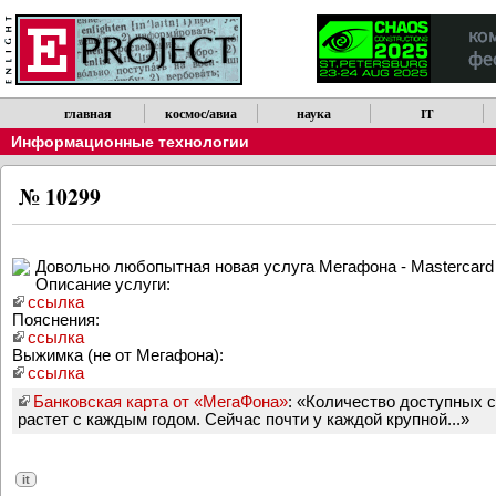
главная
космос/авиа
наука
IT
Информационные технологии
№ 10299
Довольно любопытная новая услуга Мегафона - Mastercard (
Описание услуги:
ссылка
Пояснения:
ссылка
Выжимка (не от Мегафона):
ссылка
Банковская карта от «МегаФона»
: «Количество доступных с
растет с каждым годом. Сейчас почти у каждой крупной...»
it