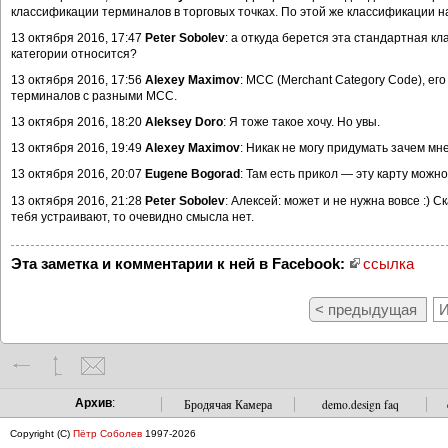
классификации терминалов в торговых точках. По этой же классификации
13 октября 2016, 17:47
Peter Sobolev
: а откуда берется эта стандартная 
категории относится?
13 октября 2016, 17:56
Alexey Maximov
: MCC (Merchant Category Code), ег
терминалов с разными MCC.
13 октября 2016, 18:20
Aleksey Doro
: Я тоже такое хочу. Но увы.
13 октября 2016, 19:49
Alexey Maximov
: Никак не могу придумать зачем мне
13 октября 2016, 20:07
Eugene Bogorad
: Там есть прикол — эту карту можн
13 октября 2016, 21:28
Peter Sobolev
: Алексей: может и не нужна вовсе :) 
тебя устраивают, то очевидно смысла нет.
Эта заметка и комментарии к ней в Facebook:
ссылка
< предыдущая
И
Архив
:
Бродячая Камера
demo.design faq
Copyright (C)
Пётр Соболев
1997-2026