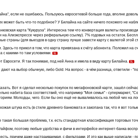
лайна", если не ошибаюсь. Пользуюсь евросетевой больше года, вполне доволь
 них может быть что-то подобное? У Билайна на сайте ничего похожего не наб
анковская карта "Кукуруза". Интересна тем что конвертация валюты производи
пки на Алиэкспрессе через реферальную ссылку). 7% годовых на остаток. Бесп
ные страны (для выездов в одну страну лучше завести карту с валютой этой с
. Здесь-то прикол в том, что карта привязана к счёту абонента. Положил на сч
та с какими-то там условиями.
1L
 от Евросети. Я так понимаю, под ней Анна и имела в виду карту Билайна.
1L
 дают на выбор обычную, либо Gold. На вопрос - в чём разница, ответили - "пок
азать. Вот я сделал несколько покупок по мегафоновской карте, зашёл сейчас
ельно набита база соответствий, что например "Моя семья" - супермаркет, "Coff
гориям. Молодцы, чего. Если бы оно ещё не вываливалось на любой чих на ло
жая штука есть (в стиле древнего банкомата и закопана так, что я вот только 
не такая большая проблема, т.к. есть стандартная классификация торговых то
с Райфом, поэтому любые удобства и фичи в интерфейсе интернет-банка восп
 есть, причем даже настраиваемая, с фильтрами. И это как выше написали - 