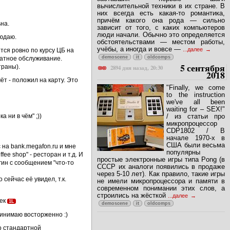
вычислительной техники в их стране. В
них всегда есть какая-то романтика,
причём какого она рода — сильно
на.
зависит от того, с каких компьютеров
люди начали. Обычно это определяется
людаю.
обстоятельствами — местом работы,
учёбы, а иногда и вовсе —
...далее
тся ровно по курсу ЦБ на
demoscene
it
oldcomps
латное обслуживание.
5 сентября
траны).
2894 дня назад, 20:30
2018
ёт - положил на карту. Это
"Finally, we come
to the instruction
we've all been
waiting for – SEX!"
/ из статьи про
а ни в чём" ;))
микропроцессор
CDP1802 / В
начале 1970-х в
США были весьма
 на bank.megafon.ru и мне
популярны
ee shop" - ресторан и т.д. И
простые электронные игры типа Pong (в
гин с сообщением "что-то
СССР их аналоги появились в продаже
через 5-10 лет). Как правило, такие игры
сейчас её увидел, т.к.
не имели микропроцессора и памяти в
современном понимании этих слов, а
строились на жёсткой
...далее
чек
1L
demoscene
it
oldcomps
ринимаю восторженно :)
по стандартной