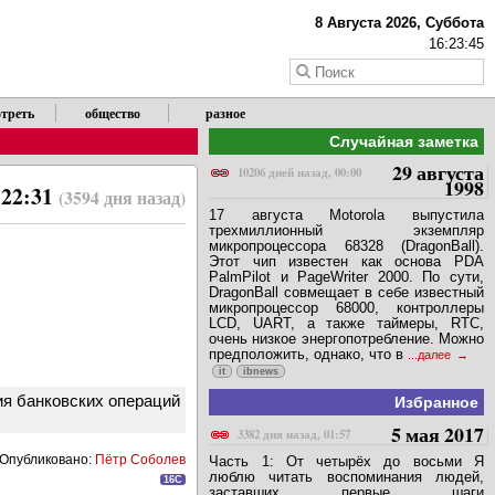
8 Августа 2026, Суббота
16:23:46
треть
общество
разное
Случайная заметка
29 августа
10206 дней назад, 00:00
1998
 22:31
(3594 дня назад)
17 августа Motorola выпустила
трехмиллионный экземпляр
микропроцессора 68328 (DragonBall).
Этот чип известен как основа PDA
PalmPilot и PageWriter 2000. По сути,
DragonBall совмещает в себе известный
микропроцессор 68000, контроллеры
LCD, UART, а также таймеры, RTC,
очень низкое энергопотребление. Можно
предположить, однако, что в
...далее
it
ibnews
ия банковских операций
Избранное
5 мая 2017
3382 дня назад, 01:57
Опубликовано:
Пётр Соболев
Часть 1: От четырёх до восьми Я
люблю читать воспоминания людей,
16C
заставших первые шаги