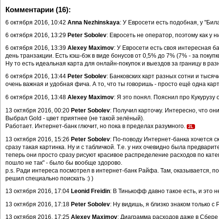
Комментарии (16):
6 октября 2016, 10:42
Anna Nezhinskaya
: У Евросети есть подобная, у "Би
6 октября 2016, 13:29
Peter Sobolev
: Евросеть не оператор, поэтому как у
6 октября 2016, 13:39
Alexey Maximov
: У Евросети есть своя интересная б
день транзакции. Есть кэш-бэк в виде бонусов от 0,5% до 7% (7% - за поку
Ну то есть идеальная карта для онлайн-покупок и выездов за границу в раз
6 октября 2016, 13:44
Peter Sobolev
: Банковских карт разных сотни и тысячи
очень важная и удобная фича. А то, что ты говоришь - просто ещё одна кар
6 октября 2016, 13:48
Alexey Maximov
: Я это понял. Пояснил про Кукурузу
13 октября 2016, 00:20
Peter Sobolev
: Получил карточку. Интересно, что они
Выбрал Gold - цвет приятнее (не такой зелёный).
Работает. Интернет-банк глючит, но пока в пределах разумного.
2L
13 октября 2016, 15:26
Peter Sobolev
: По-поводу Интернет-банка хочется ск
сразу такая картинка. Ну и с табличкой. Т.е. у них очевидно была предварит
теперь они просто сразу рисуют красивое распределение расходов по кате
пошло не так" - было бы вообще здорово.
p.s. Ради интереса посмотрел в интернет-банк Райфа. Там, оказывается, похо
решил специально поискать :) )
13 октября 2016, 17:04
Leonid Freidin
: В Тинькофф давно такое есть, и это 
13 октября 2016, 17:18
Peter Sobolev
: Ну видишь, я близко знаком только 
13 октября 2016, 17:25
Alexey Maximov
: Диаграмма расходов даже в Сбере