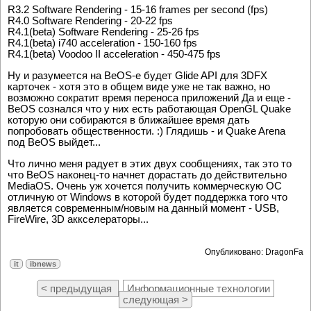
R3.2 Software Rendering - 15-16 frames per second (fps)
R4.0 Software Rendering - 20-22 fps
R4.1(beta) Software Rendering - 25-26 fps
R4.1(beta) i740 acceleration - 150-160 fps
R4.1(beta) Voodoo II acceleration - 450-475 fps
Ну и разумеется на BeOS-е будет Glide API для 3DFX
карточек - хотя это в общем виде уже не так важно, но
возможно сократит время переноса приложений Да и еще -
BeOS сознался что у них есть работающая OpenGL Quake
которую они собираются в ближайшее время дать
попробовать общественности. :) Глядишь - и Quake Arena
под BeOS выйдет...
Что лично меня радует в этих двух сообщениях, так это то
что BeOS наконец-то начнет дорастать до действительно
MediaOS. Очень уж хочется получить коммерческую ОС
отличную от Windows в которой будет поддержка того что
является современным/новым на данный момент - USB,
FireWire, 3D аккселераторы...
Опубликовано: DragonFa
it
ibnews
< предыдущая
Информационные технологии
следующая >