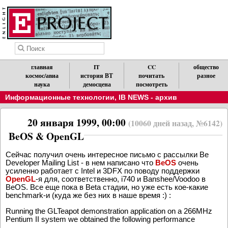
главная
IT
CC
общество
космос/авиа
история ВТ
почитать
разное
наука
демосцена
посмотреть
Информационные технологии
,
IB NEWS - архив
20 января 1999, 00:00
(10060 дней назад, №6142)
BeOS & OpenGL
Сейчас получил очень интересное письмо с рассылки Be
Developer Mailing List - в нем написано что
BeOS
очень
усиленно работает с Intel и 3DFX по поводу поддержки
OpenGL
-я для, соответственно, i740 и Banshee/Voodoo в
BeOS. Все еще пока в Beta стадии, но уже есть кое-какие
benchmark-и (куда же без них в наше время :) :
Running the GLTeapot demonstration application on a 266MHz
Pentium II system we obtained the following performance