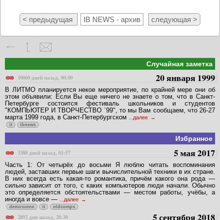
< предыдущая
IB NEWS - архив
следующая >
Случайная заметка
20 января 1999
10060 дней назад, 00:00
В ЛИТМО планируется некое мероприятие, по крайней мере они об
этом объявили: Если Вы еще ничего не знаете о том, что в Санкт-
Петербурге состоится фестиваль школьников и студентов
"КОМПЬЮТЕР И ТВОРЧЕСТВО `99", то мы Вам сообщаем, что 26-27
марта 1999 года, в Санкт-Петербургском
...далее
it
ibnews
Избранное
5 мая 2017
3380 дней назад, 01:57
Часть 1: От четырёх до восьми Я люблю читать воспоминания
людей, заставших первые шаги вычислительной техники в их стране.
В них всегда есть какая-то романтика, причём какого она рода —
сильно зависит от того, с каких компьютеров люди начали. Обычно
это определяется обстоятельствами — местом работы, учёбы, а
иногда и вовсе —
...далее
demoscene
it
oldcomps
5 сентября 2018
2892 дня назад, 20:30