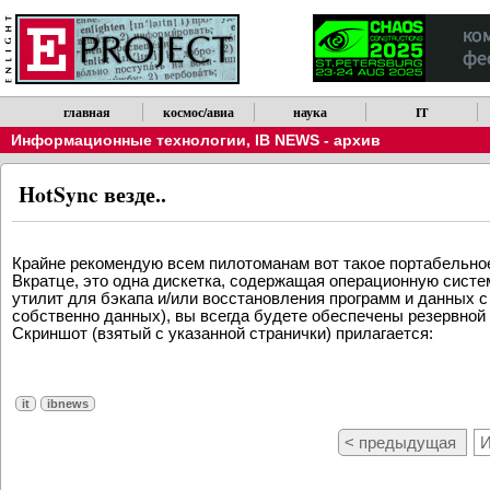
главная
космос/авиа
наука
IT
Информационные технологии
,
IB NEWS - архив
HotSync везде..
Крайне рекомендую всем пилотоманам вот такое портабельно
Вкратце, это одна дискетка, содержащая операционную систе
утилит для бэкапа и/или восстановления программ и данных с
собственно данных), вы всегда будете обеспечены резервной 
Скриншот (взятый с указанной странички) прилагается:
it
ibnews
< предыдущая
И