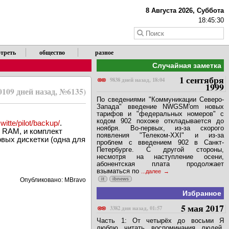
8 Августа 2026, Суббота
18:45:30
треть
общество
разное
Случайная заметка
1 сентября
9838 дней назад, 18:04
1999
0109 дней назад, №6135)
По сведениями "Коммуникации Северо-
Запада" введение NWGSM'om новых
тарифов и "федеральных номеров" с
кодом 902 похоже откладывается до
witte/pilot/backup/
.
ноября. Во-первых, из-за скорого
 RAM, и комплект
появления "Телеком-XXI" и из-за
овых дискетки (одна для
проблем с введением 902 в Санкт-
Петербурге. С другой стороны,
несмотря на наступление осени,
абонентская плата продолжает
взыматься по
...далее
Опубликовано: MBravo
it
ibnews
Избранное
5 мая 2017
3382 дня назад, 01:57
Часть 1: От четырёх до восьми Я
люблю читать воспоминания людей,