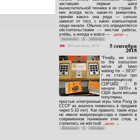
заставших первые шаги
вычислительной техники в их стране. В
них всегда есть какая-то романтика,
причём какого она рода — сильно
зависит от того, с каких компьютеров
люди начали. Обычно это определяется
обстоятельствами — местом работы,
учёбы, а иногда и вовсе —
...далее
demoscene
it
oldcomps
5 сентября
2894 дня назад, 20:30
2018
"Finally, we come
to the instruction
we've all been
waiting for – SEX!"
/ из статьи про
микропроцессор
CDP1802 / В
начале 1970-х в
США были весьма
популярны
простые электронные игры типа Pong (в
СССР их аналоги появились в продаже
через 5-10 лет). Как правило, такие игры
не имели микропроцессора и памяти в
современном понимании этих слов, а
строились на жёсткой
...далее
demoscene
it
oldcomps