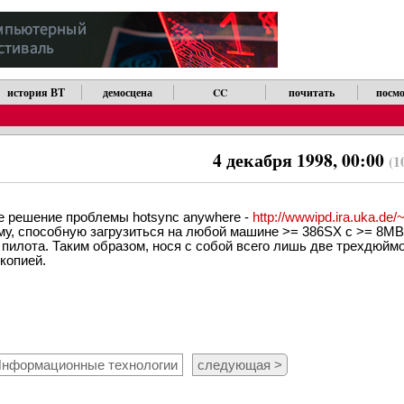
история ВТ
демосцена
CC
почитать
посмо
4 декабря 1998, 00:00
(1
е решение проблемы hotsync anywhere -
http://wwwipd.ira.uka.de/~
му, способную загрузиться на любой машине >= 386SX с >= 8MB
 пилота. Таким образом, нося с собой всего лишь две трехдюйм
копией.
нформационные технологии
следующая >