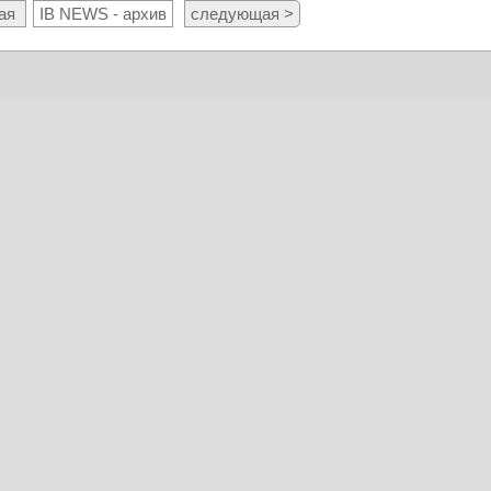
ая
IB NEWS - архив
следующая >