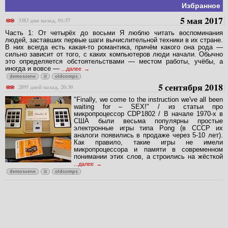
Избранное
5 мая 2017
3383 дня назад, 01:57
Часть 1: От четырёх до восьми Я люблю читать воспоминания
людей, заставших первые шаги вычислительной техники в их стране.
В них всегда есть какая-то романтика, причём какого она рода —
сильно зависит от того, с каких компьютеров люди начали. Обычно
это определяется обстоятельствами — местом работы, учёбы, а
иногда и вовсе —
...далее
demoscene
it
oldcomps
5 сентября 2018
2895 дней назад, 20:30
"Finally, we come to the instruction we've all been
waiting for – SEX!" / из статьи про
микропроцессор CDP1802 / В начале 1970-х в
США были весьма популярны простые
электронные игры типа Pong (в СССР их
аналоги появились в продаже через 5-10 лет).
Как правило, такие игры не имели
микропроцессора и памяти в современном
понимании этих слов, а строились на жёсткой
...далее
demoscene
it
oldcomps