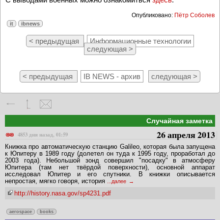
Опубликовано:
Пётр Соболев
it
ibnews
< предыдущая
Информационные технологии
следующая >
< предыдущая
IB NEWS - архив
следующая >
Случайная заметка
26 апреля 2013
4853 дня назад, 01:59
Книжка про автоматическую станцию Galileo, которая была запущена
к Юпитеру в 1989 году (долетел он туда к 1995 году, проработал до
2003 года). Небольшой зонд совершил "посадку" в атмосферу
Юпитера (там нет твёрдой поверхности), основной аппарат
исследовал Юпитер и его спутники. В книжки описывается
непростая, мягко говоря, история
...далее
http://history.nasa.gov/sp4231.pdf
aerospace
books