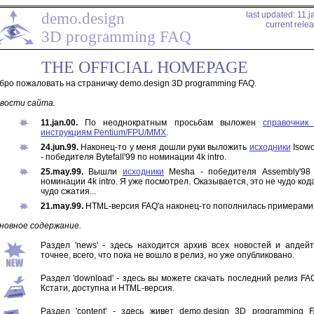
demo.design
last updated: 11.j
current relea
3D programming FAQ
THE OFFICIAL HOMEPAGE
бро пожаловать на страничку demo.design 3D programming FAQ.
вости сайта.
11.jan.00.
По неоднократным просьбам выложен
справочник
инструкциям Pentium/FPU/MMX
.
24.jun.99.
Наконец-то у меня дошли руки выложить
исходники
Isowo
- победителя Bytefall'99 по номинации 4k intro.
25.may.99.
Вышли
исходники
Mesha - победителя Assembly'98
номинации 4k intro. Я уже посмотрел. Оказывается, это не чудо кода
чудо сжатия...
21.may.99.
HTML-версия FAQ'а наконец-то пополнилась примерами
новное содержание.
Раздел 'news' - здесь находится архив всех новостей и апдейт
точнее, всего, что пока не вошло в релиз, но уже опубликовано.
Раздел 'download' - здесь вы можете скачать последний релиз FAQ
Кстати, доступна и HTML-версия.
Раздел 'content' - здесь живет demo.design 3D programming 