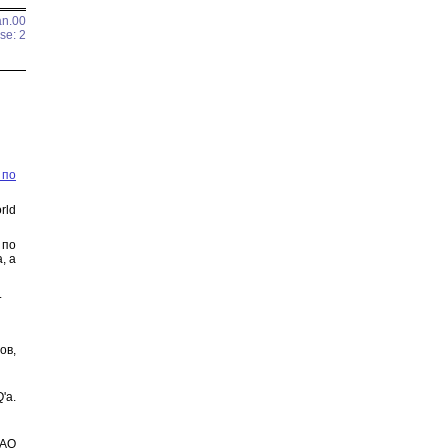
an.00
se: 2
 по
rld
 по
, а
.
ов,
'а.
FAQ