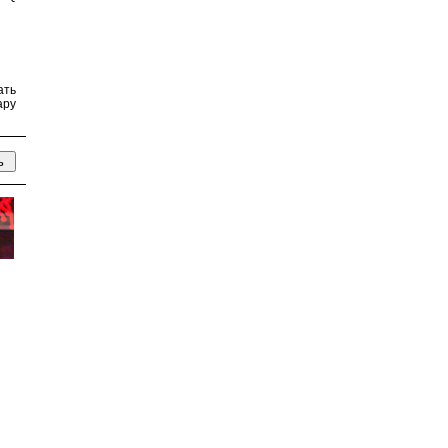
ать
ару