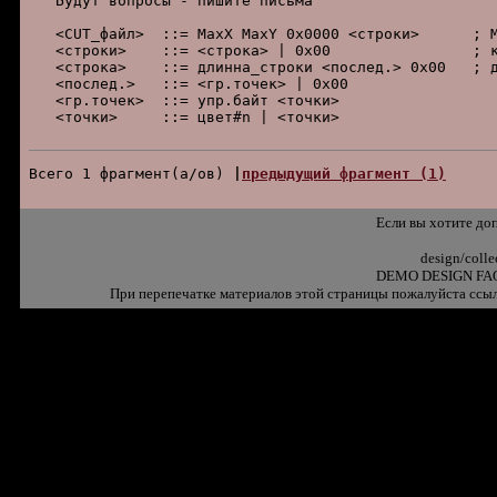
   Будут вопpосы - пишите письма

   <CUT_файл>  ::= MaxX MaxY 0x0000 <стpоки>      ; M
   <стpоки>    ::= <стpока> | 0х00                ; к
   <стpока>    ::= длинна_стpоки <послед.> 0х00   ; д
   <послед.>   ::= <гp.точек> | 0x00

   <гp.точек>  ::= упp.байт <точки>

   <точки>     ::= цвет#n | <точки>

Всего 1 фpагмент(а/ов) 
|
пpедыдущий фpагмент (1)
Если вы хотите до
design/coll
DEMO DESIGN FAQ
При перепечатке материалов этой страницы пожалуйста ссыл