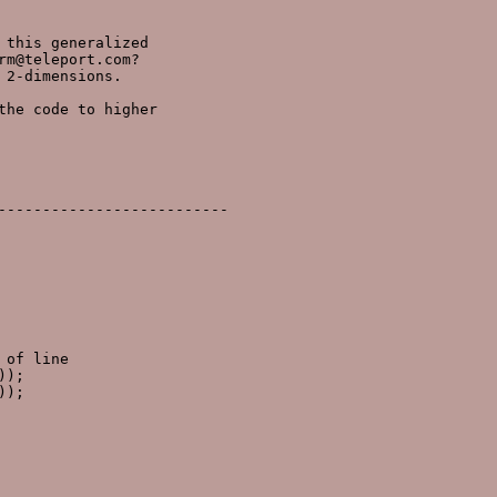
this generalized

m@teleport.com?

2-dimensions.

he code to higher

--------------------------

of line

);

);
