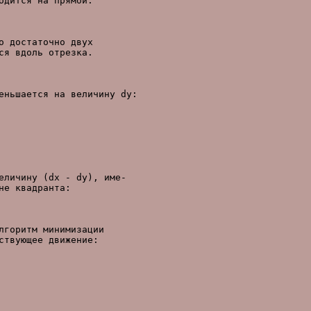
дится на прямой.

 достаточно двух

я вдоль отрезка.

еньшается на величину dy:

личину (dx - dy), име-

е квадранта:

горитм минимизации

твующее движение:
