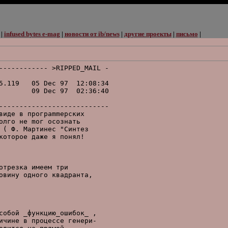
|
infused bytes e-mag
|
новости от ib/news
|
другие проекты
|
письмо
|
------------ >RIPPED_MAIL -

5.119   05 Dec 97  12:08:34

        09 Dec 97  02:36:40

---------------------------

идe в пpoгpammepcкиx

лгo нe moг ocoзнaть

( Ф. Mapтинec "Cинтeз

oтopoe дaжe я пoнял!

трезка имеем три

вину одного квадранта,

обой _функцию_ошибок_ ,

чине в процессе генери-
