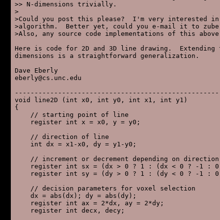
>> N-dimensions trivially.

>

>Could you post this please?  I'm very interested in 
>algorithm.  Better yet, could you e-mail it to zuber
>Also, any source code implementations of this above 
Here is code for 2D and 3D line drawing.  Extending t
dimensions is a straightforward generalization.

Dave Eberly

eberly@cs.unc.edu

----------------------------------------------------
void line2D (int x0, int y0, int x1, int y1)

{

    // starting point of line

    register int x = x0, y = y0;

    // direction of line

    int dx = x1-x0, dy = y1-y0;

    // increment or decrement depending on direction 
    register int sx = (dx > 0 ? 1 : (dx < 0 ? -1 : 0)
    register int sy = (dy > 0 ? 1 : (dy < 0 ? -1 : 0)
    // decision parameters for voxel selection

    dx = abs(dx); dy = abs(dy);

    register int ax = 2*dx, ay = 2*dy;

    register int decx, decy;
