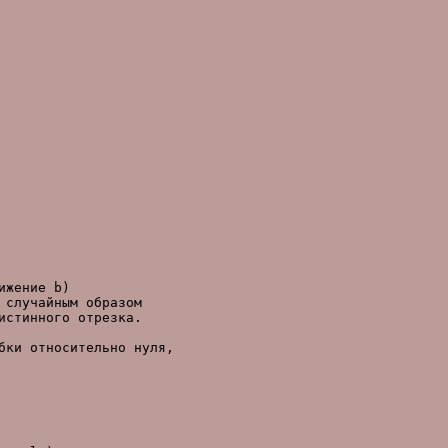
жение b)

случайным образом

стинного отрезка.

ки относительно нуля,
