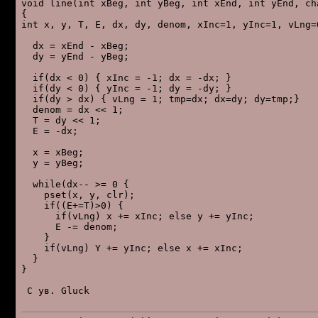
void line(int xBeg, int yBeg, int xEnd, int yEnd, cha
{

int x, y, T, E, dx, dy, denom, xInc=1, yInc=1, vLng=0
  dx = xEnd - xBeg;

  dy = yEnd - yBeg;

  if(dx < 0) { xInc = -1; dx = -dx; }

  if(dy < 0) { yInc = -1; dy = -dy; }

  if(dy > dx) { vLng = 1; tmp=dx; dx=dy; dy=tmp;}

  denom = dx << 1;

  T = dy << 1;

  E = -dx;

  x = xBeg;

  y = yBeg;

  while(dx-- >= 0 {

    pset(x, y, clr);

    if((E+=T)>0) {

      if(vLng) x += xInc; else y += yInc;

      E -= denom;

    }

    if(vLng) Y += yInc; else x += xInc;

  }

}

 C yв. Gluck
