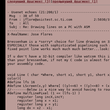
следующий фpагмент (3)
|
пpедыдущий фpагмент (1)
- Usenet echoes (21:200/1) -------------------------
 Msg  : 38 of 59                                    
 From : jflore@asictest.sc.ti.com           2:5030/3
 To   : All                                         
 Subj : Re: Drawing lines on a PC with ASM          
----------------------------------------------------
X-RealName: Jose Flores

Bressenham is a *sorry* choice for line drawing on 32
ESPECIALLY those with sophisticated pipelining such a
fixed point line works much much much better...look:

If u don't have a 32-bit compiler like watcom this is
than your bressenham, if not my C code is almost for 
your assembly code.

void Line ( char *Where, short x1, short y1, short x2
color){

#define lfs 16

#define LScreen(x,y) Where[ ((y)<<6) + ((y)<<8) + (x)
//--------Below is a nice way to avoid having to roun
#define HalfLinePixel (1 << (lfs-1) )

     register long incX,incY;

     register long x = x1;

     register long y = y1;

     long dx = x2 - x1;
