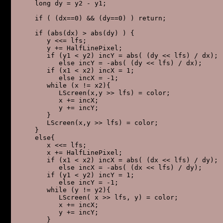
     long dy = y2 - y1;

     if ( (dx==0) && (dy==0) ) return;

     if (abs(dx) > abs(dy) ) {

        y <<= lfs;

        y += HalfLinePixel;

        if (y1 < y2) incY = abs( (dy << lfs) / dx);

           else incY = -abs( (dy << lfs) / dx);

        if (x1 < x2) incX = 1;

           else incX = -1;

        while (x != x2){

           LScreen(x,y >> lfs) = color;

           x += incX;

           y += incY;

        }

        LScreen(x,y >> lfs) = color;

     }

     else{

        x <<= lfs;

        x += HalfLinePixel;

        if (x1 < x2) incX = abs( (dx << lfs) / dy);

           else incX = -abs( (dx << lfs) / dy);

        if (y1 < y2) incY = 1;

           else incY = -1;

        while (y != y2){

           LScreen( x >> lfs, y) = color;

           x += incX;

           y += incY;

        }
