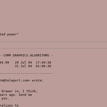
ed power"

- COMP.GRAPHICS.ALGORITHMS -

                            

44.99   29 Jul 94  17:49:38 

        31 Jul 94  01:06:30 

                            

----------------------------

m@teleport.com> wrote:

drawer in, I think,

ars ago. Send me

you.

alizes to
