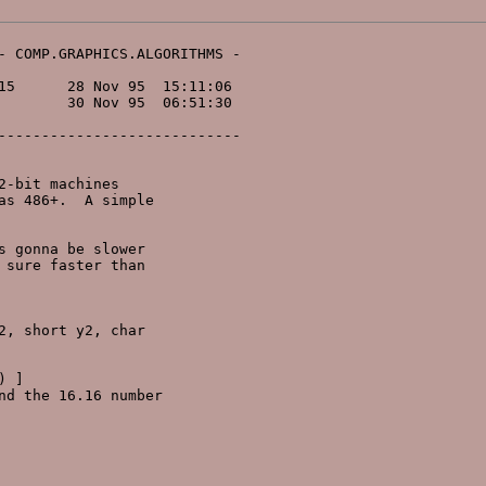
- COMP.GRAPHICS.ALGORITHMS -

                            

15      28 Nov 95  15:11:06 

        30 Nov 95  06:51:30 

                            

----------------------------

-bit machines

s 486+.  A simple

 gonna be slower

sure faster than

, short y2, char

 ]

d the 16.16 number
