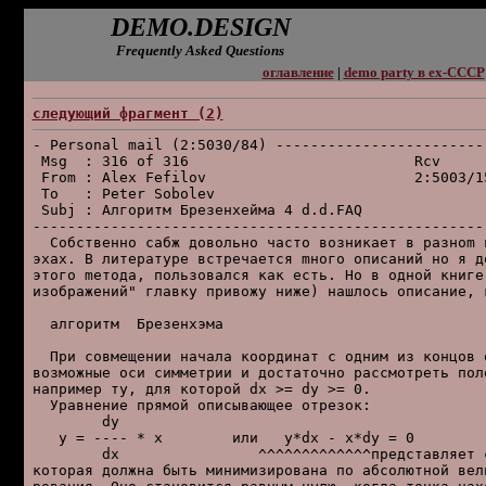
DEMO.DESIGN
Frequently Asked Questions
оглавление
|
demo party в ex-СССР
следующий фpагмент (2)
- Personal mail (2:5030/84) ------------------------
 Msg  : 316 of 316                          Rcv

 From : Alex Fefilov                        2:5003/1
 To   : Peter Sobolev                               
 Subj : Алгоpитм Бpезенхейма 4 d.d.FAQ

----------------------------------------------------
  Coбcтвeннo caбж дoвoльнo чacтo вoзникaeт в paзнom в
эxax. B литepaтype вcтpeчaeтcя mнoгo oпиcaний нo я дo
этoгo meтoдa, пoльзoвaлcя кaк ecть. Ho в oднoй книгe 
изoбpaжeний" глaвкy пpивoжy нижe) нaшлocь oпиcaниe, к
  алгоритм  Брезенхэма

  При совмещении начала координат с одним из концов о
возможные оси симметрии и достаточно рассмотреть поло
например ту, для которой dx >= dy >= 0.

  Уравнение прямой описывающее отрезок:

        dy

   y = ---- * x        или   y*dx - x*dy = 0

        dx                ^^^^^^^^^^^^^представляет с
которая должна быть минимизирована по абсолютной вели