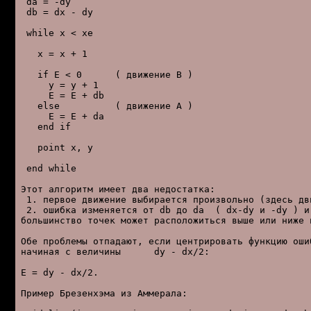
 da = -dy

 db = dx - dy

 while x < xe

   x = x + 1

   if E < 0      ( движение B )

     y = y + 1

     E = E + db

   else          ( движение A )

     E = E + da

   end if

   point x, y

 end while

Этот алгоритм имеет два недостатка:

 1. первое движение выбирается произвольно (здесь дви
 2. ошибка изменяется от db до da  ( dx-dy и -dy ) и 
большинство точек может расположиться выше или ниже и
Обе проблемы отпадают, если центрировать функцию ошиб
начиная с величины      dy - dx/2:

E = dy - dx/2.

Пример Брезенхэма из Аммерала:
