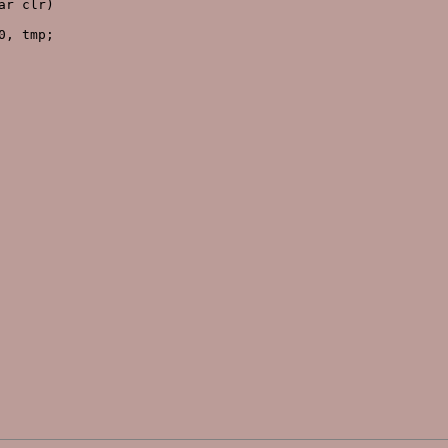
r clr)

, tmp;
