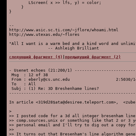
        LScreen( x >> lfs, y) = color;

     }

}

--

http://www.asic.sc.ti.com/~jflore/whoami.html

http://www.utexas.edu/~flores

"All I want is a warm bed and a kind word and unlimit
следующий фpагмент (4)
|
пpедыдущий фpагмент (2)
- Usenet echoes (21:200/1) -------------------------
 Msg  : 12 of 38                                    
 From : eberly@cs.unc.edu                   2:5030/1
 To   : All                                         
 Subj : (1) Re: 3D Breshenhame lines?               
----------------------------------------------------
In article <319d28$ata@desiree.teleport.com>,  <zuber
>

>> I posted code for a 3d all integer bresenham line 
>> comp.sources.unix or something like that 2 or 3 ye
>> personal email and I'll try to dig out a copy for 
>>

>> It turns out that Bresenham's line algorithm gener