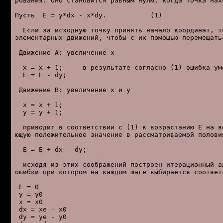
рования. Оно становится равным нулю, когда точка нахо
Пусть  E = y*dx - x*dy.           (1)

  Если за исходную точку принять начало координат, то
элементарных движений, чтобы с их помощью перемещатьс
 Движение A: увеличение x

  x = x + 1;     в результате согласно (1) ошибка ум
  E = E - dy;

 Движение B: увеличение x и y

  x = x + 1;

  y = y + 1;

  приводит в соответствии с (1) к возрастанию E на ве
ющую положительное значение в рассматриваемой половин
  E = E + dx - dy;

  исходя из этих соображений построен итерационный ал
ошибки при котором на каждом шаге выбирается соответс
 E = 0

 y = y0

 x = x0

 dx = xe - x0

 dy = ye - y0
