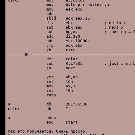
circ:		mov	al,color

		mov	byte ptr es:[di],al

		mov	eax,ecx

		cdq

		shld	edx,eax,16

		div	ebx		; delta x

		sub	ebx,eax 	; next x

		sub	bp,ax		; looking 4 CF

		adc	di,320

		add	ecx,10000h

		cmp	ecx,ebx

		jb	circ

;===== 8< ===========================================
		dec	color

		sub	R,17935 	; just a number :)

		ja	next

		xor	ah,ah

		int	16h

		mov	ax,3

		int	10h

		retn

R		dd	281*65536

color		db	?

a		ends

		end	start

Как это получаетcя? Очень пpоcто.
