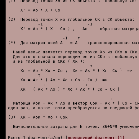
(1)  Перевод точки Xо из СК объекта в глобальную СК:

     X' = Aо * X + Cо

(2)  Перевод точки X из глобальной СК в СК объекта:

            -1                  -1

     X' = Aо * ( X - Cо ) ,   Aо   - обратная матрица
                      -1    т

(*)  Для матриц осей A   = A  - транспонированная мат
  Hашей целью является перевод точки Xо из СКо в СКк.
  Для этого сначала переводим ее из СКо в глобальную 
  а из глобальной в СКк ( Xк ):

                                 т

     Xг = Aо * Xо + Co ;  Xк = Aк * ( Xг -Cк )  =>

            т

     Xк = Aк * ( Aо * Xо + Cо - Cк )  =>

              т                т

     Xк = ( Aк * Aо ) * Xо + Aк * ( Cо - Cк )

                  т                      т

  Матрица Aок = Aк * Aо и вектор Сок = Aк * ( Cо - Cк
один раз, а потом точки преобразуются по следующей фо
(3)  Xк = Aок * Хо + Cок

Всего 1 фpагмент(а/ов) 
|
пpедыдущий фpагмент (1)