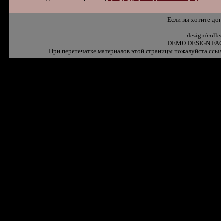
Если вы хотите до
design/coll
DEMO DESIGN FAQ
При перепечатке материалов этой страницы пожалуйста ссыл