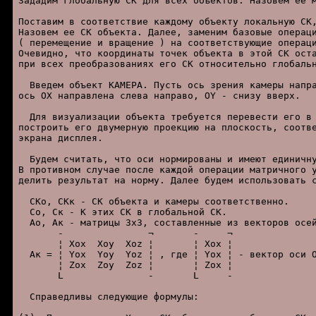
Зададим глобальную СК для всех объектов. Hазовем ее м
Поставим в соответствие каждому объекту локальную СК,
Hазовем ее СК объекта. Далее, заменим базовые операци
( перемещение и вращение ) на соответствующие операци
Очевидно, что координаты точек объекта в этой СК оста
при всех преобразованиях его СК относительно глобальн
  Введем объект КАМЕРА. Пусть ось зрения камеры напра
ось OX направлена слева направо, OY - снизу вверх.

  Для визуализации объекта требуется перевести его в 
построить его двумерную проекцию на плоскость, соотве
экрана дисплея.

  Будем считать, что оси ноpмиpованы и имеют единичну
В пpотивном случае после каждой опеpации матpичного у
делить pезультат на ноpму. Далее будем использовать с
  CКо, CКк - СК объекта и камеры соответственно.

  Cо, Cк - К этих СК в глобальной СК.

  Aо, Aк - матрицы 3x3, составленные из векторов осей
       -               ¬       -     ¬

       ¦ Xox  Xoy  Xoz ¦       ¦ Xox ¦

  Aк = ¦ Yox  Yoy  Yoz ¦ , где ¦ Yox ¦ - вектор оси O
       ¦ Zox  Zoy  Zoz ¦       ¦ Zox ¦

       L               -       L     -

  Справедливы следующие формулы:
