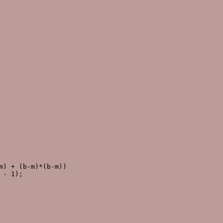
) + (b-m)*(b-m))

- 1);
