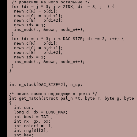
 /* довесили на него остальные */

 for (di = j * 3; j > ZIDX; di -= 3, j--) {

  newn.c[R] = p[di];

  newn.c[G] = p[di+1];

  newn.c[B] = p[di+2];

  newn.idx = j;

  ins_node(t, &newn, node_n++);

 }

 for (di = i * 3; i < DAC_SIZE; di += 3, i++) {

  newn.c[R] = p[di];

  newn.c[G] = p[di+1];

  newn.c[B] = p[di+2];

  newn.idx = i;

  ins_node(t, &newn, node_n++);

 }

}

int n_stack[DAC_SIZE*2], n_sp;

/* поиск самого подходящего цвета */

int get_match(struct pal_n *t, byte r, byte g, byte b
{

  int cur;

  long d, dx = LONG_MAX;

  int best = TAIL;

  int rx, gx, bx;

  int colorf = -1;

  int rng[3][2];

  int key;
