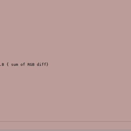
B { sum of RGB diff}
