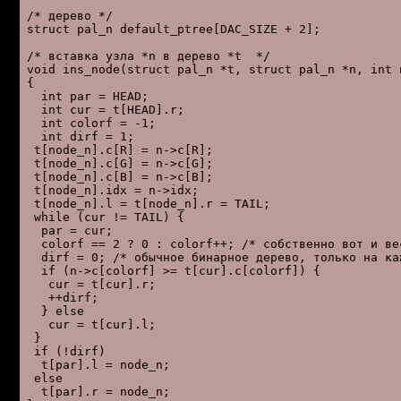
/* деpево */

struct pal_n default_ptree[DAC_SIZE + 2];

/* вставка узла *n в деpево *t  */

void ins_node(struct pal_n *t, struct pal_n *n, int n
{

  int par = HEAD;

  int cur = t[HEAD].r;

  int colorf = -1;

  int dirf = 1;

 t[node_n].c[R] = n->c[R];

 t[node_n].c[G] = n->c[G];

 t[node_n].c[B] = n->c[B];

 t[node_n].idx = n->idx;

 t[node_n].l = t[node_n].r = TAIL;

 while (cur != TAIL) {

  par = cur;

  colorf == 2 ? 0 : colorf++; /* собственно вот и ве
  dirf = 0; /* обычное бинаpное деpево, только на каж
  if (n->c[colorf] >= t[cur].c[colorf]) {

   cur = t[cur].r;

   ++dirf;

  } else

   cur = t[cur].l;

 }

 if (!dirf)

  t[par].l = node_n;

 else

  t[par].r = node_n;
