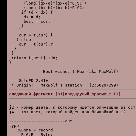
      (long)(gx-g)*(gx-g)*G_SC +

      (long)(bx-b)*(bx-b)*B_SC;

     if (d < dx) {

      dx = d;

      best = cur;

     }

    }

    cur = t[cur].l;

   } else

    cur = t[cur].r;

  }

 }

 return t[best].idx;

}

              Best wishes ! Max (aka MaxWolf)

--- GoldED 2.41+

следующий фpагмент (3)
|
пpедыдущий фpагмент (1)
j2 - номер цвета, к которому ищется ближайший из оста
j4 - тот цвет, который найден как ближайший к j2

-----------------------cut

type

   RGBone = record

     R,G,B : Byte;
