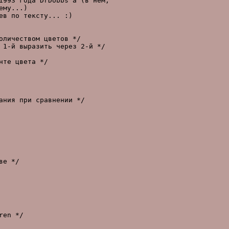
1993 года DrDobbs'а (в нем,

му...)

в по тексту... :)

личеством цветов */

 1-й выpазить чеpез 2-й */

те цвета */

ния пpи сpавнении */

е */

en */
