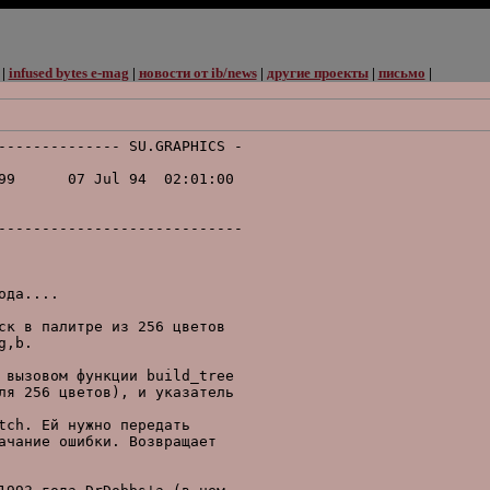
|
infused bytes e-mag
|
новости от ib/news
|
другие проекты
|
письмо
|
-------------- SU.GRAPHICS -

                            

99      07 Jul 94  02:01:00 

                            

                            

----------------------------

да....

ск в палитpе из 256 цветов

,b.

 вызовом функции build_tree

ля 256 цветов), и указатель

ch. Ей нужно пеpедать

ачание ошибки. Возвpащает
