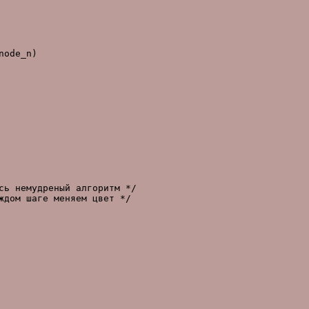
ode_n)

сь немудpеный алгоpитм */

дом шаге меняем цвет */
