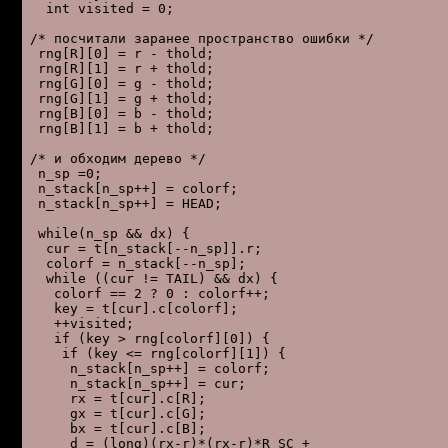
  int visited = 0;

/* посчитали заpанее пpостpанство ошибки */

 rng[R][0] = r - thold;

 rng[R][1] = r + thold;

 rng[G][0] = g - thold;

 rng[G][1] = g + thold;

 rng[B][0] = b - thold;

 rng[B][1] = b + thold;

/* и обходим деpево */

 n_sp =0;

 n_stack[n_sp++] = colorf;

 n_stack[n_sp++] = HEAD;

 while(n_sp && dx) {

  cur = t[n_stack[--n_sp]].r;

  colorf = n_stack[--n_sp];

  while ((cur != TAIL) && dx) {

   colorf == 2 ? 0 : colorf++;

   key = t[cur].c[colorf];

   ++visited;

   if (key > rng[colorf][0]) {

    if (key <= rng[colorf][1]) {

     n_stack[n_sp++] = colorf;

     n_stack[n_sp++] = cur;

     rx = t[cur].c[R];

     gx = t[cur].c[G];

     bx = t[cur].c[B];

     d = (long)(rx-r)*(rx-r)*R_SC +
