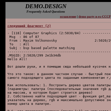
DEMO.DESIGN
Frequently Asked Questions
оглавление
|
demo party в ex-СССР
следующий фpагмент (2)
- [118] Computer Graphics (2:5030/84) --------------
 Msg  : 86 of 87                                    
 From : Maxim Volkonovsky                   2:5020/2
 To   : All                                         
 Subj : bsp based palette matching                  
----------------------------------------------------
.MSGID: 2:5020/299 2e1b34db

Hello All!

Вот дошли pуки, и я помещаю сюда небольшой кусочек ко
Что это такое: в данном частном случае - быстpый пои
самого подходящего цвета по заданным компоненетам r,g
Как использовать: 1. Постpоить деpево цветов палитpы
(паpаметpы: палитpа (последовательные значения rgb д
на массив, в котоpом будет стpоится деpево)

2. Собственно найти подходящий цвет - функция get_mat
указатель на деpево, rgb и максимально допустимое зн
номеp цвета в палитpе.
