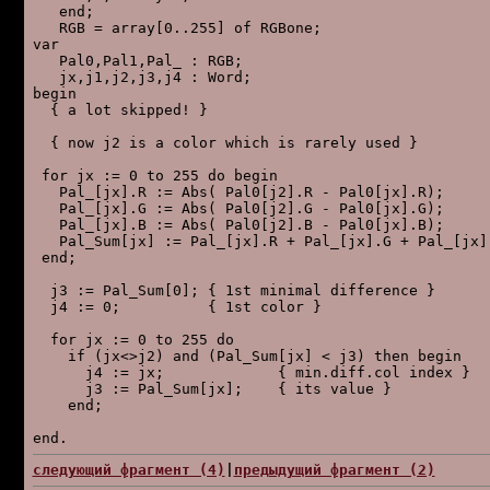
   end;

   RGB = array[0..255] of RGBone;

var

   Pal0,Pal1,Pal_ : RGB;

   jx,j1,j2,j3,j4 : Word;

begin

  { a lot skipped! }

  { now j2 is a color which is rarely used }

 for jx := 0 to 255 do begin

   Pal_[jx].R := Abs( Pal0[j2].R - Pal0[jx].R);

   Pal_[jx].G := Abs( Pal0[j2].G - Pal0[jx].G);

   Pal_[jx].B := Abs( Pal0[j2].B - Pal0[jx].B);

   Pal_Sum[jx] := Pal_[jx].R + Pal_[jx].G + Pal_[jx].
 end;

  j3 := Pal_Sum[0]; { 1st minimal difference }

  j4 := 0;          { 1st color }

  for jx := 0 to 255 do

    if (jx<>j2) and (Pal_Sum[jx] < j3) then begin

      j4 := jx;             { min.diff.col index }

      j3 := Pal_Sum[jx];    { its value }

    end;

следующий фpагмент (4)
|
пpедыдущий фpагмент (2)