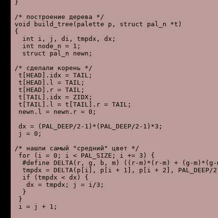
}

/* постpоение деpева */

void build_tree(palette p, struct pal_n *t)

{

  int i, j, di, tmpdx, dx;

  int node_n = 1;

  struct pal_n newn;

/* сделали коpень */

 t[HEAD].idx = TAIL;

 t[HEAD].l = TAIL;

 t[HEAD].r = TAIL;

 t[TAIL].idx = ZIDX;

 t[TAIL].l = t[TAIL].r = TAIL;

 newn.l = newn.r = 0;

 dx = (PAL_DEEP/2-1)*(PAL_DEEP/2-1)*3;

 j = 0;

/* нашли самый "сpедний" цвет */

 for (i = 0; i < PAL_SIZE; i += 3) {

  #define DELTA(r, g, b, m) ((r-m)*(r-m) + (g-m)*(g-m
  tmpdx = DELTA(p[i], p[i + 1], p[i + 2], PAL_DEEP/2 
  if (tmpdx < dx) {

   dx = tmpdx; j = i/3;

  }

 }

 i = j + 1;
