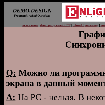
DEMO.DESIGN
Frequently Asked Questions
оглавление
|
demo party в ex-СССР
|
infused bytes e-mag
|
нов
Графи
Синхрони
Q:
Можно ли программно
экрана в данный момент
A:
На PC - нельзя. В нек