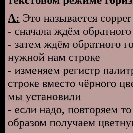
текстовом режиме гори
A:
Это называется copper 
- сначала ждём обpатного
- затем ждём обpатного г
нужной нам стpоке
- изменяем pегистp палит
стpоке вместо чёpного цв
мы установили
- если надо, повтоpяем т
обpазом получаем цветн