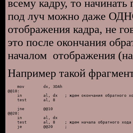
всему кадру, то начинать 
под луч можно даже ОД
отображения кадра, не го
это после окончания обра
началом отображения (на
Например такой фрагмент
    mov        dx, 3DAh

@@10:

    in         al, dx   ; ждем окончания обратного хо
    test       al, 8    

    jne        @@10     

@@20:

    in         al, dx   

    test       al, 8    ; ждем начала обратного хода 
    je         @@20     ;
