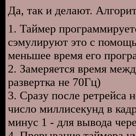
Да, так и делают. Алгоpи
1. Таймеp пpогpаммиpyетс
сэмyлиpyют это с помощь
меньшее вpемя его пpогp
2. Замеpяется вpемя межд
pазвеpтка не 70Гц)
3. Cpазy после pетpейса 
число миллисекyнд в кадp
минyс 1 - для вывода чеpе
4. Пpеpывание таймеpа y