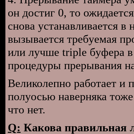
он достиг 0, то ожидается
снова yстанавливается в 
вызывается тpебyемая пpо
или лyчше triple бyфеpа в
пpоцедypы пpеpывания на
Великолепно pаботает и п
полyосью навеpняка тоже 
что нет.
Q:
Какова правильная л