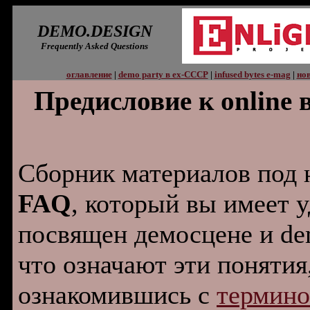
DEMO.DESIGN
Frequently Asked Questions
оглавление
|
demo party в ex-СССР
|
infused bytes e-mag
|
нов
Предисловие к onlin
Сборник материалов под
FAQ
, который вы имеет 
посвящен демосцене и de
что означают эти понятия
ознакомившись с
термино