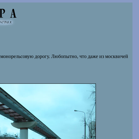
монорельсовую дорогу. Любопытно, что даже из москвичей