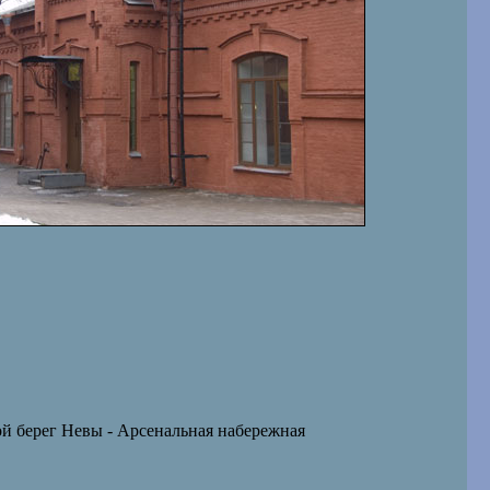
й берег Невы - Арсенальная набережная