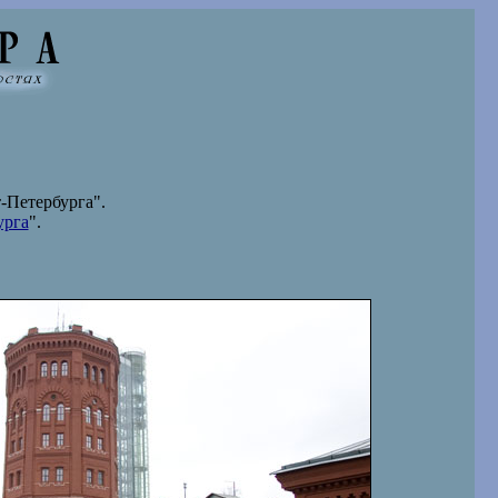
-Петербурга".
урга
".