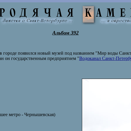
Альбом 392
 в городе появился новый музей под названием "Мир воды Санкт
ан он государственным предприятием "
Водоканал Санкт-Петерб
йшее метро - Чернышевская)